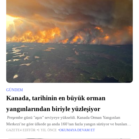
GÜNDEM
Kanada, tarihinin en büyük orman
yangınlarından biriyle yüzleşiyor
Perşembe günü "aşırı" seviyeye yükseldi. Kanada Orman Yangınları
Merkezi’ne göre ülkede şu anda 160’tan fazla yangın sürüyor ve bunların
GAZETE4 EDITÖR
1 YIL ÖNCE
OKUMAYA DEVAM ET
yaklaşık yarısı tamamen kontrol dışı. Ulusal Acil Hazırlık Seviyesi