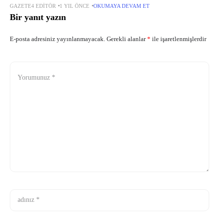
GAZETE4 EDITÖR
1 YIL ÖNCE
OKUMAYA DEVAM ET
sivillerin kaldığı çadırlar, evler ve araçlar, İsrail’e ait insansız hava
Bir yanıt yazın
E-posta adresiniz yayınlanmayacak.
Gerekli alanlar
*
ile işaretlenmişlerdir