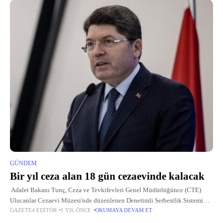
GÜNDEM
Bir yıl ceza alan 18 gün cezaevinde kalacak
Adalet Bakanı Tunç, Ceza ve Tevkifevleri Genel Müdürlüğünce (CTE)
Ulucanlar Cezaevi Müzesi'nde düzenlenen Denetimli Serbestlik Sistemi
GAZETE4 EDITÖR
1 YIL ÖNCE
OKUMAYA DEVAM ET
Değerlendirme Toplantısı'nda yaptığı konuşmada, toplantıda denetimli
serbestlik sisteminin gelişimini gözden geçirerek geleceğe yönelik