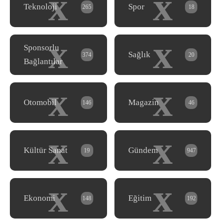
x
x
Teknoloji
Spor
265
18
x
x
Sponsorlu
Sağlık
374
20
Bağlantılar
x
x
Otomobil
Magazin
146
46
x
x
Kültür Sanat
Gündem
19
947
x
x
Ekonomi
Eğitim
148
192