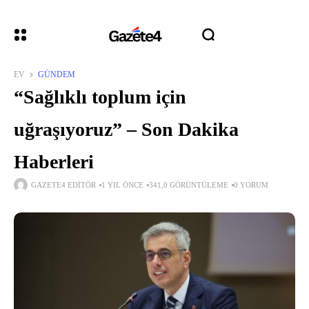
EV
GÜNDEM
“Sağlıklı toplum için
uğraşıyoruz” – Son Dakika
Haberleri
GAZETE4 EDITÖR
1 YIL ÖNCE
341,0 GÖRÜNTÜLEME
0 YORUM