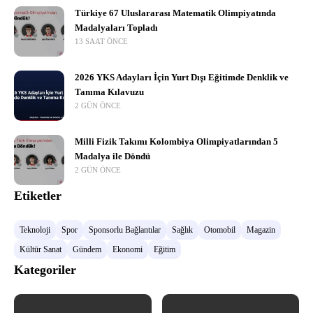
Türkiye 67 Uluslararası Matematik Olimpiyatında
Madalyaları Topladı
13 SAAT ÖNCE
2026 YKS Adayları İçin Yurt Dışı Eğitimde Denklik ve
Tanıma Kılavuzu
2 GÜN ÖNCE
Milli Fizik Takımı Kolombiya Olimpiyatlarından 5
Madalya ile Döndü
2 GÜN ÖNCE
Etiketler
Teknoloji
Spor
Sponsorlu Bağlantılar
Sağlık
Otomobil
Magazin
Kültür Sanat
Gündem
Ekonomi
Eğitim
Kategoriler