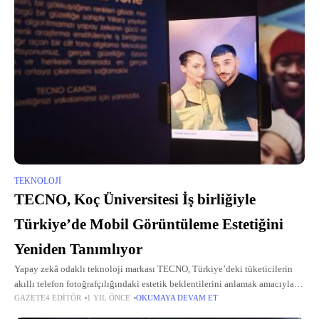
TEKNOLOJI
TECNO, Koç Üniversitesi İş birliğiyle
Türkiye’de Mobil Görüntüleme Estetiğini
Yeniden Tanımlıyor
Yapay zekâ odaklı teknoloji markası TECNO, Türkiye’deki tüketicilerin
akıllı telefon fotoğrafçılığındaki estetik beklentilerini anlamak amacıyla
GAZETE4 EDITÖR
1 YIL ÖNCE
OKUMAYA DEVAM ET
Türkiye'nin önde gelen araştırma üniversitelerinden Koç Üniversitesi ile iş
birliği yapıyor.