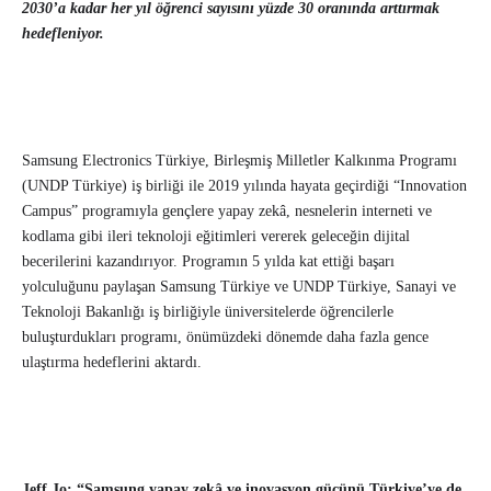
2030’a kadar her yıl öğrenci sayısını yüzde 30 oranında arttırmak
hedefleniyor.
Samsung Electronics Türkiye, Birleşmiş Milletler Kalkınma Programı
(UNDP Türkiye) iş birliği ile 2019 yılında hayata geçirdiği “Innovation
Campus” programıyla gençlere yapay zekâ, nesnelerin interneti ve
kodlama gibi ileri teknoloji eğitimleri vererek geleceğin dijital
becerilerini kazandırıyor. Programın 5 yılda kat ettiği başarı
yolculuğunu paylaşan Samsung Türkiye ve UNDP Türkiye, Sanayi ve
Teknoloji Bakanlığı iş birliğiyle üniversitelerde öğrencilerle
buluşturdukları programı, önümüzdeki dönemde daha fazla gence
ulaştırma hedeflerini aktardı.
Jeff Jo: “Samsung yapay zekâ ve inovasyon gücünü Türkiye’ye de