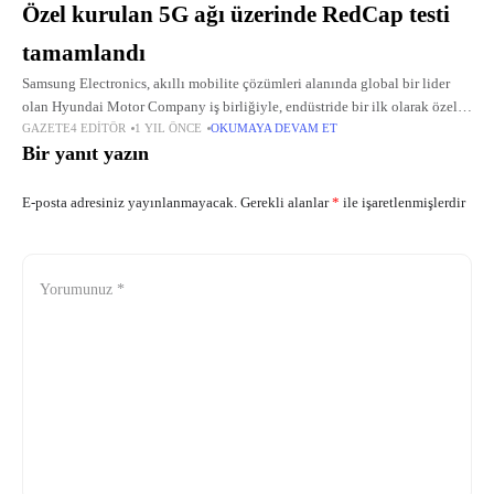
Özel kurulan 5G ağı üzerinde RedCap testi
tamamlandı
Samsung Electronics, akıllı mobilite çözümleri alanında global bir lider
olan Hyundai Motor Company iş birliğiyle, endüstride bir ilk olarak özel
GAZETE4 EDITÖR
1 YIL ÖNCE
OKUMAYA DEVAM ET
bir 5G ağı üzerinden uçtan uca Reduced Capacity (RedCap) denemesini
Bir yanıt yazın
E-posta adresiniz yayınlanmayacak.
Gerekli alanlar
*
ile işaretlenmişlerdir