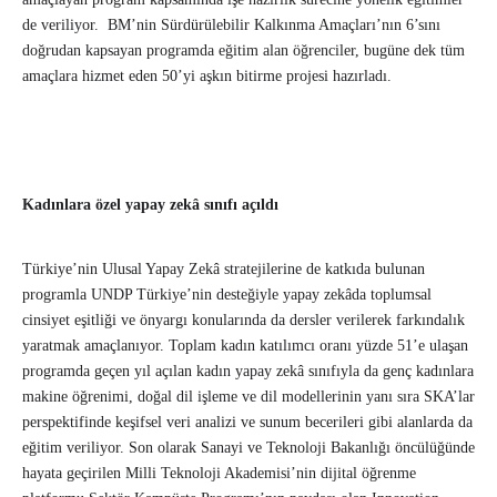
de veriliyor. BM’nin Sürdürülebilir Kalkınma Amaçları’nın 6’sını
doğrudan kapsayan programda eğitim alan öğrenciler, bugüne dek tüm
amaçlara hizmet eden 50’yi aşkın bitirme projesi hazırladı.
Kadınlara özel yapay zekâ sınıfı açıldı
Türkiye’nin Ulusal Yapay Zekâ stratejilerine de katkıda bulunan
programla UNDP Türkiye’nin desteğiyle yapay zekâda toplumsal
cinsiyet eşitliği ve önyargı konularında da dersler verilerek farkındalık
yaratmak amaçlanıyor. Toplam kadın katılımcı oranı yüzde 51’e ulaşan
programda geçen yıl açılan kadın yapay zekâ sınıfıyla da genç kadınlara
makine öğrenimi, doğal dil işleme ve dil modellerinin yanı sıra SKA’lar
perspektifinde keşifsel veri analizi ve sunum becerileri gibi alanlarda da
eğitim veriliyor.
Son olarak Sanayi ve Teknoloji Bakanlığı öncülüğünde
hayata geçirilen Milli Teknoloji Akademisi’nin dijital öğrenme