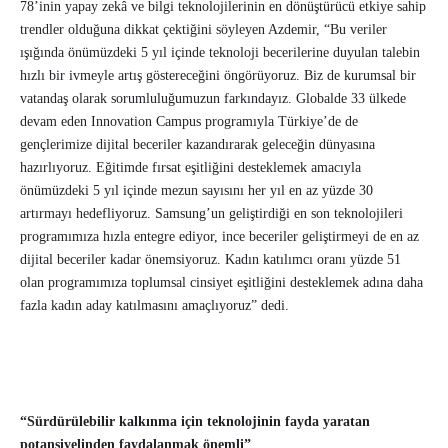
78’inin yapay zekâ ve bilgi teknolojilerinin en dönüştürücü etkiye sahip
trendler olduğuna dikkat çektiğini söyleyen Azdemir, “Bu veriler
ışığında önümüzdeki 5 yıl içinde teknoloji becerilerine duyulan talebin
hızlı bir ivmeyle artış göstereceğini öngörüyoruz. Biz de kurumsal bir
vatandaş olarak sorumluluğumuzun farkındayız. Globalde 33 ülkede
devam eden Innovation Campus programıyla Türkiye’de de
gençlerimize dijital beceriler kazandırarak geleceğin dünyasına
hazırlıyoruz. Eğitimde fırsat eşitliğini desteklemek amacıyla
önümüzdeki 5 yıl içinde mezun sayısını her yıl en az yüzde 30
artırmayı hedefliyoruz. Samsung’un geliştirdiği en son teknolojileri
programımıza hızla entegre ediyor, ince beceriler geliştirmeyi de en az
dijital beceriler kadar önemsiyoruz. Kadın katılımcı oranı yüzde 51
olan programımıza toplumsal cinsiyet eşitliğini desteklemek adına daha
fazla kadın aday katılmasını amaçlıyoruz” dedi.
“Sürdürülebilir kalkınma için teknolojinin fayda yaratan
potansiyelinden faydalanmak önemli”