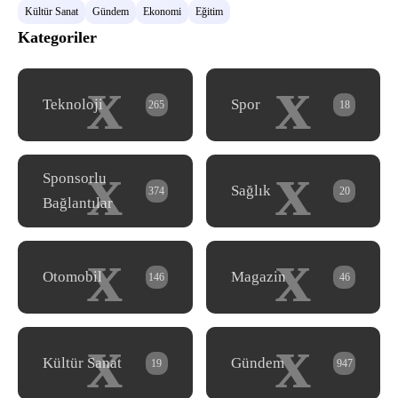
Kültür Sanat
Gündem
Ekonomi
Eğitim
Kategoriler
x
x
Teknoloji
Spor
265
18
x
x
Sponsorlu
Sağlık
374
20
Bağlantılar
x
x
Otomobil
Magazin
146
46
x
x
Kültür Sanat
Gündem
19
947