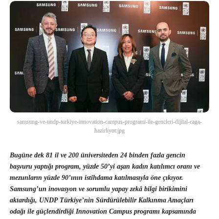
samsung-ve-undp-turkiye-innovation-campus-programi-ile-gencleri-dijital-caga-
hazirliyor.jpg
Bugüne dek 81 il ve 200 üniversiteden 24 binden fazla gencin
başvuru yaptığı program, yüzde 50’yi aşan kadın katılımcı oranı ve
mezunların yüzde 90’ının istihdama katılmasıyla öne çıkıyor.
Samsung’un inovasyon ve sorumlu yapay zekâ bilgi birikimini
aktardığı, UNDP Türkiye’nin Sürdürülebilir Kalkınma Amaçları
odağı ile güçlendirdiği Innovation Campus programı kapsamında