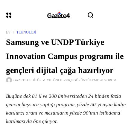
EV
TEKNOLOJI
Samsung ve UNDP Türkiye
Innovation Campus programı ile
gençleri dijital çağa hazırlıyor
GAZETE4 EDITÖR
1 YIL ÖNCE
306,0 GÖRÜNTÜLEME
0 YORUM
Bugüne dek 81 il ve 200 üniversiteden 24 binden fazla
gencin başvuru yaptığı program, yüzde 50’yi aşan kadın
katılımcı oranı ve mezunların yüzde 90'ının istihdama
katılmasıyla öne çıkıyor.