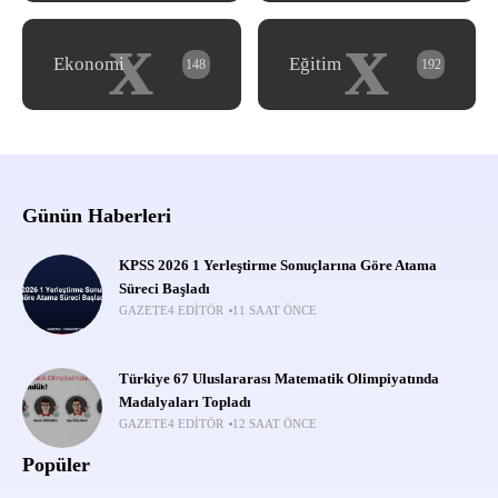
x
x
Ekonomi
Eğitim
148
192
Günün Haberleri
KPSS 2026 1 Yerleştirme Sonuçlarına Göre Atama
Süreci Başladı
GAZETE4 EDITÖR
11 SAAT ÖNCE
Türkiye 67 Uluslararası Matematik Olimpiyatında
Madalyaları Topladı
GAZETE4 EDITÖR
12 SAAT ÖNCE
Popüler