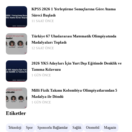
KPSS 2026 1 Yerleştirme Sonuçlarına Göre Atama
Süreci Başladı
11 SAAT ÖNCE
Türkiye 67 Uluslararası Matematik Olimpiyatında
Madalyaları Topladı
12 SAAT ÖNCE
2026 YKS Adayları İçin Yurt Dışı Eğitimde Denklik ve
Tanıma Kılavuzu
1 GÜN ÖNCE
Milli Fizik Takımı Kolombiya Olimpiyatlarından 5
Madalya ile Döndü
1 GÜN ÖNCE
Etiketler
Teknoloji
Spor
Sponsorlu Bağlantılar
Sağlık
Otomobil
Magazin