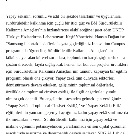
Yapay zekânın, sorumlu ve adil bir şekilde tasarlanır ve uygulanırsa,
sürdürülebilir kalkınma için güçlü bir itici güç ve BM Sürdürülebilir
Kalkınma Amaçları’nın hızlandırıcısı olabileceğine işaret eden UNDP
Türkiye Hızlandırma Laboratuvarı Keşif Yöneticisi Hansın Doğan ise
“Samsung ile ortak hedeflerle hayata geçirdiğimiz Innovation Campus
programında öğrenciler, Sürdürülebilir Kalkınma Amaçları’nın
kökünde yer alan küresel sorunlara, toplumların karşılaştığı zorluklara
çözüm üretecek, fayda sağlayacak hemen her konuda projeler ürettikleri
için Sürdürülebilir Kalkınma Amaçları’nın tümünü kapsayan bir eğitim
programı olarak öne çıkıyor. Yapay zekâ tüm dünyada sektörleri
dönüştürmeye devam ederken, gelişiminin toplumsal değerlerle,
özellikle de toplumsal cinsiyet eşitliği ile ilgili değerlerle uyumlu
olması çok önemli. Bu engellerin üstesinden gelmek için verdiğimiz
‘Yapay Zekâda Toplumsal Cinsiyet Eşitliği’ ve ‘Yapay Zekâda Etik’
eğitimlerinin yanı sıra geçen yıl açtığımız kadın yapay zekâ sınıfımız da
ilk mezunlarını verdi. Sürdürülebilir kalkınma için yapay zekâ ve
makine öğrenimi potansiyelinden yararlanmada en son dijital çözümler
aracılığıyla araştırma ve danışmanlık desteği sağlayan SDG AI Lab,da