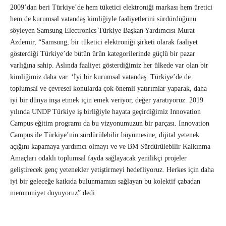
2009’dan beri Türkiye’de hem tüketici elektroniği markası hem üretici
hem de kurumsal vatandaş kimliğiyle faaliyetlerini sürdürdüğünü
söyleyen Samsung Electronics Türkiye Başkan Yardımcısı Murat
Azdemir, “Samsung, bir tüketici elektroniği şirketi olarak faaliyet
gösterdiği Türkiye’de bütün ürün kategorilerinde güçlü bir pazar
varlığına sahip. Aslında faaliyet gösterdiğimiz her ülkede var olan bir
kimliğimiz daha var. ‘İyi bir kurumsal vatandaş. Türkiye’de de
toplumsal ve çevresel konularda çok önemli yatırımlar yaparak, daha
iyi bir dünya inşa etmek için emek veriyor, değer yaratıyoruz. 2019
yılında UNDP Türkiye iş birliğiyle hayata geçirdiğimiz Innovation
Campus eğitim programı da bu vizyonumuzun bir parçası. Innovation
Campus ile Türkiye’nin sürdürülebilir büyümesine, dijital yetenek
açığını kapamaya yardımcı olmayı ve ve BM Sürdürülebilir Kalkınma
Amaçları odaklı toplumsal fayda sağlayacak yenilikçi projeler
geliştirecek genç yetenekler yetiştirmeyi hedefliyoruz. Herkes için daha
iyi bir geleceğe katkıda bulunmamızı sağlayan bu kolektif çabadan
memnuniyet duyuyoruz” dedi.