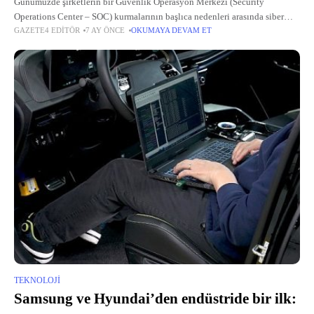
Günümüzde şirketlerin bir Güvenlik Operasyon Merkezi (Security
Operations Center – SOC) kurmalarının başlıca nedenleri arasında siber
GAZETE4 EDITÖR
7 AY ÖNCE
OKUMAYA DEVAM ET
güvenlik duruşunu güçlendirmek, tehditleri daha hızlı tespit edip
müdahale edebilmek ve rekabet avantajı sağlamak
TEKNOLOJI
Samsung ve Hyundai’den endüstride bir ilk: