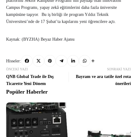
platformu Sektör Kampüste Programı’nın paydaşı olan Innovation
Campus Programı, yapay zekâ eğitimlerini daha fazla üniversite
kampüsüne taşıyor. Bu iş birliği ile program Yıldız Teknik
Üniversitesi’nde de 17 Şubat’ta kapılarını yeni öğrencilere açtı.
Kaynak: (BYZHA) Beyaz Haber Ajansı
Hisseler:
ÖNCEKI YAZI
SONRAKI YAZI
QNB Global Trade ile Dış
Bayram ve ara tatile özel rota
Ticarette Yeni Dönem
önerileri
Popüler Haberler