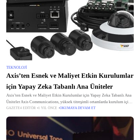
TEKNOLOJI
Axis’ten Esnek ve Maliyet Etkin Kurulumlar
için Yapay Zeka Tabanlı Ana Üniteler
Axis’ten Esnek ve Maliyet Etkin Kurulumlar için Yapay Zeka Tabanlı Ana
Üniteler Axis Communications, yüksek titreşimli ortamlarda kurulum için
GAZETE4 EDITÖR
1 YIL ÖNCE
OKUMAYA DEVAM ET
ideal olan iki yeni dayanıklı ana ünite ve entegrasyon için tasarlanmış