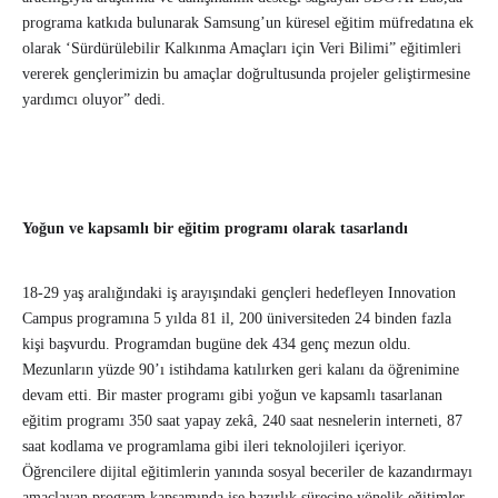
programa katkıda bulunarak Samsung’un küresel eğitim müfredatına ek
olarak ‘Sürdürülebilir Kalkınma Amaçları için Veri Bilimi” eğitimleri
vererek gençlerimizin bu amaçlar doğrultusunda projeler geliştirmesine
yardımcı oluyor” dedi.
Yoğun ve kapsamlı bir eğitim programı olarak tasarlandı
18-29 yaş aralığındaki iş arayışındaki gençleri hedefleyen Innovation
Campus programına 5 yılda 81 il, 200 üniversiteden 24 binden fazla
kişi başvurdu. Programdan bugüne dek 434 genç mezun oldu.
Mezunların yüzde 90’ı istihdama katılırken geri kalanı da öğrenimine
devam etti. Bir master programı gibi yoğun ve kapsamlı tasarlanan
eğitim programı 350 saat yapay zekâ, 240 saat nesnelerin interneti, 87
saat kodlama ve programlama gibi ileri teknolojileri içeriyor.
Öğrencilere dijital eğitimlerin yanında sosyal beceriler de kazandırmayı
amaçlayan program kapsamında işe hazırlık sürecine yönelik eğitimler