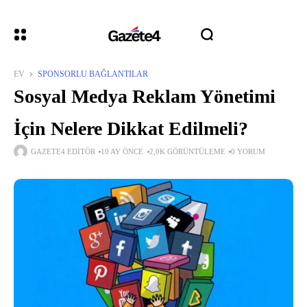
EV
SPONSORLU BAĞLANTILAR
Sosyal Medya Reklam Yönetimi
İçin Nelere Dikkat Edilmeli?
GAZETE4 EDITÖR
10 AY ÖNCE
2,0K GÖRÜNTÜLEME
0 YORUM