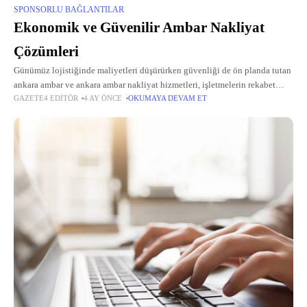
SPONSORLU BAĞLANTILAR
Ekonomik ve Güvenilir Ambar Nakliyat
Çözümleri
Günümüz lojistiğinde maliyetleri düşürürken güvenliği de ön planda tutan
ankara ambar ve ankara ambar nakliyat hizmetleri, işletmelerin rekabet
GAZETE4 EDITÖR
4 AY ÖNCE
OKUMAYA DEVAM ET
gücünü artıran önemli bir unsurdur. Ankara’dan Türkiye’nin 81 iline
uzanan geniş ağ,