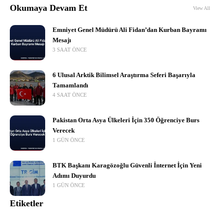
Okumaya Devam Et
View All
Emniyet Genel Müdürü Ali Fidan’dan Kurban Bayramı
Mesajı
3 SAAT ÖNCE
6 Ulusal Arktik Bilimsel Araştırma Seferi Başarıyla
Tamamlandı
4 SAAT ÖNCE
Pakistan Orta Asya Ülkeleri İçin 350 Öğrenciye Burs
Verecek
1 GÜN ÖNCE
BTK Başkanı Karagözoğlu Güvenli İnternet İçin Yeni
Adımı Duyurdu
1 GÜN ÖNCE
Etiketler