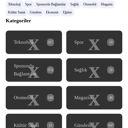
Teknoloji
Spor
Sponsorlu Bağlantılar
Sağlık
Otomobil
Magazin
Kültür Sanat
Gündem
Ekonomi
Eğitim
Kategoriler
x
x
Teknoloji
Spor
267
18
x
x
Sponsorlu
Sağlık
374
20
Bağlantılar
x
x
Otomobil
Magazin
146
46
x
x
Kültür Sanat
Gündem
19
947