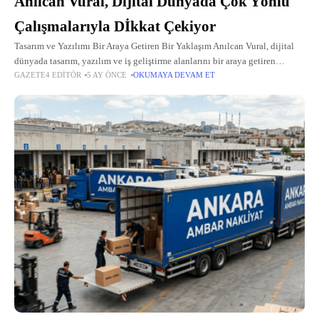
Anılcan Vural, Dijital Dünyada Çok Yönlü
Çalışmalarıyla Dİkkat Çekiyor
Tasarım ve Yazılımı Bir Araya Getiren Bir Yaklaşım Anılcan Vural, dijital
dünyada tasarım, yazılım ve iş geliştirme alanlarını bir araya getiren
GAZETE4 EDITÖR
5 AY ÖNCE
OKUMAYA DEVAM ET
çalışmalarıyla öne çıkan genç girişimciler arasında yer alıyor. Üretim