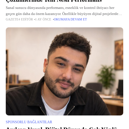
Sanal sunucu dünyasında performans, esneklik ve kontrol ihtiyacı her
geçen gün daha da önem kazanıyor. Özellikle büyüyen dijital projelerde
GAZETE4 EDITÖR
1 AY ÖNCE
OKUMAYA DEVAM ET
paylaşımlı hosting yapılarının sınırları kısa sürede yetersiz hale geliyor.
Tam da
SPONSORLU BAĞLANTILAR