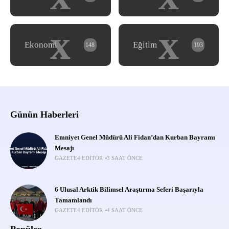
x
x
Ekonomi
Eğitim
148
193
Günün Haberleri
Emniyet Genel Müdürü Ali Fidan’dan Kurban Bayramı
Mesajı
GAZETE4 EDITÖR
3 SAAT ÖNCE
6 Ulusal Arktik Bilimsel Araştırma Seferi Başarıyla
Tamamlandı
GAZETE4 EDITÖR
4 SAAT ÖNCE