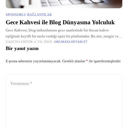
SPONSORLU BAĞLANTILAR
Gece Kahvesi ile Blog Dünyasına Yolculuk
Gece Kahvesi, blog tutkunlarının gece saatlerinde bir fincan kahve
eşliğinde keyifli bir mola verdiği eşsiz bir platformdur. Bu site, zengin ve
GAZETE4 EDITÖR
1 YIL ÖNCE
OKUMAYA DEVAM ET
çeşitli içerikleriyle her yaştan okura hitap eder. Gece Kahvesi,
Bir yanıt yazın
E-posta adresiniz yayınlanmayacak.
Gerekli alanlar
*
ile işaretlenmişlerdir