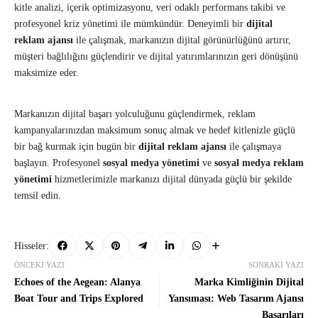
kitle analizi, içerik optimizasyonu, veri odaklı performans takibi ve
profesyonel kriz yönetimi ile mümkündür. Deneyimli bir
dijital
reklam ajansı
ile çalışmak, markanızın dijital görünürlüğünü artırır,
müşteri bağlılığını güçlendirir ve dijital yatırımlarınızın geri dönüşünü
maksimize eder.
Markanızın dijital başarı yolculuğunu güçlendirmek, reklam
kampanyalarınızdan maksimum sonuç almak ve hedef kitlenizle güçlü
bir bağ kurmak için bugün bir
dijital reklam ajansı
ile çalışmaya
başlayın. Profesyonel
sosyal medya yönetimi
ve
sosyal medya reklam
yönetimi
hizmetlerimizle markanızı dijital dünyada güçlü bir şekilde
temsil edin.
Hisseler:
ÖNCEKI YAZI
SONRAKI YAZI
Echoes of the Aegean: Alanya
Marka Kimliğinin Dijital
Boat Tour and Trips Explored
Yansıması: Web Tasarım Ajansı
Başarıları