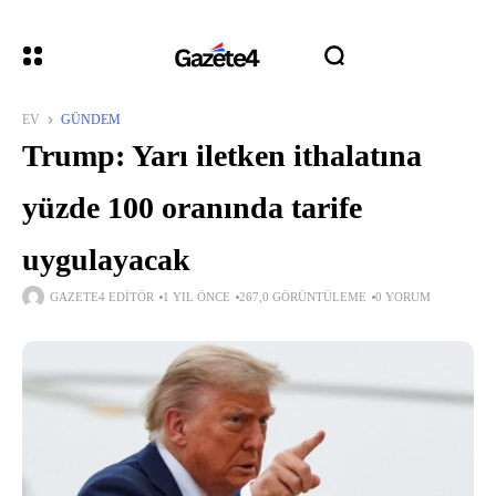
EV
GÜNDEM
Trump: Yarı iletken ithalatına
yüzde 100 oranında tarife
uygulayacak
GAZETE4 EDITÖR
1 YIL ÖNCE
267,0 GÖRÜNTÜLEME
0 YORUM