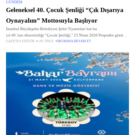
GÜNDEM
Geleneksel 40. Çocuk Şenliği “Çık Dışarıya
Oynayalım” Mottosuyla Başlıyor
İstanbul Büyükşehir Belediyesi Şehir Tiyatroları’nın bu
yıl 40.’sını düzenlediği “Çocuk Şenliği,” 23 Nisan 2026 Perşembe günü
GAZETE4 EDITÖR
4 AY ÖNCE
OKUMAYA DEVAM ET
13.00’te sahnelerimizde oynanacak çocuk oyunlarıyla başlıyor.