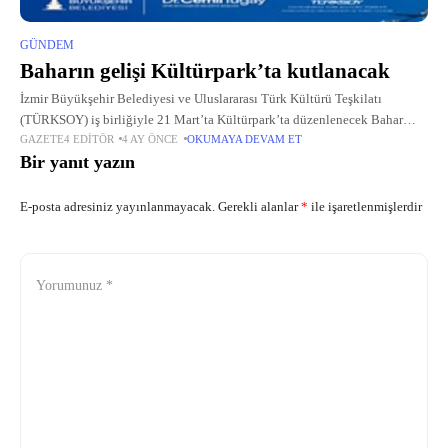
GÜNDEM
Baharın gelişi Kültürpark’ta kutlanacak
İzmir Büyükşehir Belediyesi ve Uluslararası Türk Kültürü Teşkilatı
(TÜRKSOY) iş birliğiyle 21 Mart’ta Kültürpark’ta düzenlenecek Bahar
GAZETE4 EDITÖR
4 AY ÖNCE
OKUMAYA DEVAM ET
Bayramı; konserlerden atölyelere, dans gösterilerinden gastronomiye
Bir yanıt yazın
uzanan zengin programıyla İzmirlilere renkli ve coşkulu bir...
E-posta adresiniz yayınlanmayacak.
Gerekli alanlar
*
ile işaretlenmişlerdir