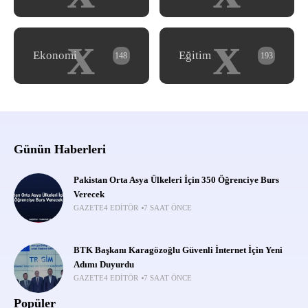
x
x
Ekonomi
Eğitim
148
193
Günün Haberleri
Pakistan Orta Asya Ülkeleri İçin 350 Öğrenciye Burs
Verecek
GAZETE4 EDITÖR
7 SAAT ÖNCE
BTK Başkanı Karagözoğlu Güvenli İnternet İçin Yeni
Adımı Duyurdu
GAZETE4 EDITÖR
7 SAAT ÖNCE
Popüler