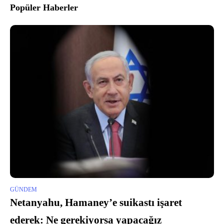
Popüler Haberler
GÜNDEM
Netanyahu, Hamaney’e suikastı işaret
ederek: Ne gerekiyorsa yapacağız