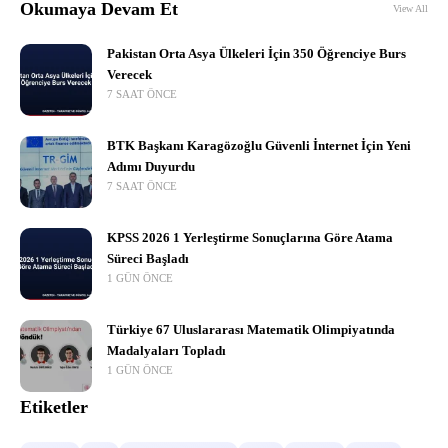
Okumaya Devam Et
View All
Pakistan Orta Asya Ülkeleri İçin 350 Öğrenciye Burs
Verecek
7 SAAT ÖNCE
BTK Başkanı Karagözoğlu Güvenli İnternet İçin Yeni
Adımı Duyurdu
7 SAAT ÖNCE
KPSS 2026 1 Yerleştirme Sonuçlarına Göre Atama
Süreci Başladı
1 GÜN ÖNCE
Türkiye 67 Uluslararası Matematik Olimpiyatında
Madalyaları Topladı
1 GÜN ÖNCE
Etiketler