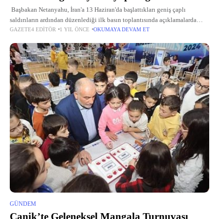
Başbakan Netanyahu, İran'a 13 Haziran'da başlattıkları geniş çaplı
saldırıların ardından düzenlediği ilk basın toplantısında açıklamalarda
GAZETE4 EDITÖR
1 YIL ÖNCE
OKUMAYA DEVAM ET
bulundu. Hamaney'e suikast düzenleyebileceklerini ima eden Netanyahu,
"Planlarımızı kamuoyu önünde detaylandırmayacağım ama ne
GÜNDEM
Canik’te Geleneksel Mangala Turnuvası