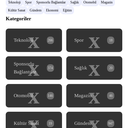
Teknoloji
Spor
Sponsorlu Bağlantılar
Sağlık
Otomobil
Magazin
Kültür Sanat
Gündem
Ekonomi
Eğitim
Kategoriler
x
x
Teknoloji
Spor
266
18
x
x
Sponsorlu
Sağlık
374
20
Bağlantılar
x
x
Otomobil
Magazin
146
46
x
x
Kültür Sanat
Gündem
19
947