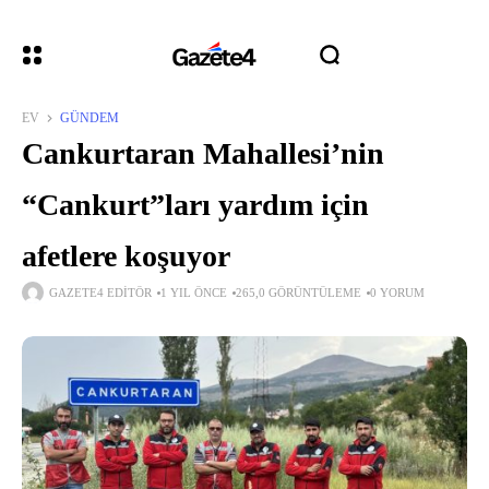
EV
GÜNDEM
Cankurtaran Mahallesi’nin
“Cankurt”ları yardım için
afetlere koşuyor
GAZETE4 EDITÖR
1 YIL ÖNCE
265,0 GÖRÜNTÜLEME
0 YORUM