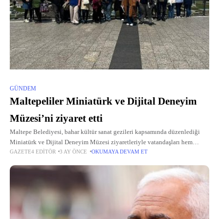
GÜNDEM
Maltepeliler Miniatürk ve Dijital Deneyim
Müzesi’ni ziyaret etti
Maltepe Belediyesi, bahar kültür sanat gezileri kapsamında düzenlediği
Miniatürk ve Dijital Deneyim Müzesi ziyaretleriyle vatandaşları hem
GAZETE4 EDITÖR
3 AY ÖNCE
OKUMAYA DEVAM ET
tarihle hem de teknolojiyle buluşturdu.