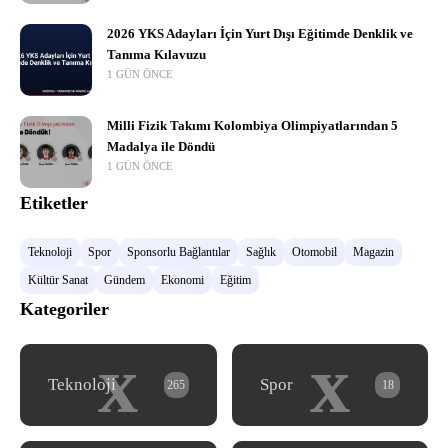
2026 YKS Adayları İçin Yurt Dışı Eğitimde Denklik ve
Tanıma Kılavuzu
1 GÜN ÖNCE
Milli Fizik Takımı Kolombiya Olimpiyatlarından 5
Madalya ile Döndü
1 GÜN ÖNCE
Etiketler
Teknoloji
Spor
Sponsorlu Bağlantılar
Sağlık
Otomobil
Magazin
Kültür Sanat
Gündem
Ekonomi
Eğitim
Kategoriler
x
x
Teknoloji
Spor
265
18