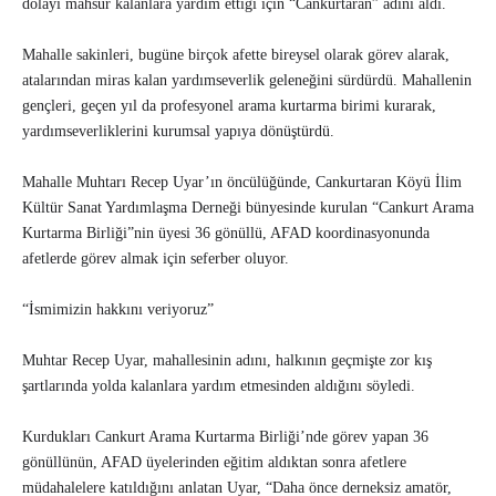
dolayı mahsur kalanlara yardım ettiği için “Cankurtaran” adını aldı.
Mahalle sakinleri, bugüne birçok afette bireysel olarak görev alarak,
atalarından miras kalan yardımseverlik geleneğini sürdürdü. Mahallenin
gençleri, geçen yıl da profesyonel arama kurtarma birimi kurarak,
yardımseverliklerini kurumsal yapıya dönüştürdü.
Mahalle Muhtarı Recep Uyar’ın öncülüğünde, Cankurtaran Köyü İlim
Kültür Sanat Yardımlaşma Derneği bünyesinde kurulan “Cankurt Arama
Kurtarma Birliği”nin üyesi 36 gönüllü, AFAD koordinasyonunda
afetlerde görev almak için seferber oluyor.
“İsmimizin hakkını veriyoruz”
Muhtar Recep Uyar, mahallesinin adını, halkının geçmişte zor kış
şartlarında yolda kalanlara yardım etmesinden aldığını söyledi.
Kurdukları Cankurt Arama Kurtarma Birliği’nde görev yapan 36
gönüllünün, AFAD üyelerinden eğitim aldıktan sonra afetlere
müdahalelere katıldığını anlatan Uyar, “Daha önce derneksiz amatör,