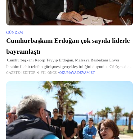
GÜNDEM
Cumhurbaşkanı Erdoğan çok sayıda liderle
bayramlaştı
Cumhurbaşkanı Recep Tayyip Erdoğan, Malezya Başbakanı Enver
İbrahim ile bir telefon görüşmesi gerçekleştirdiğini duyurdu. Görüşmede
GAZETE4 EDITÖR
1 YIL ÖNCE
OKUMAYA DEVAM ET
Türkiye ile Malezya ikili ilişkileri, bölgesel ve küresel konular ele alındı.
Cumhurbaşkanı