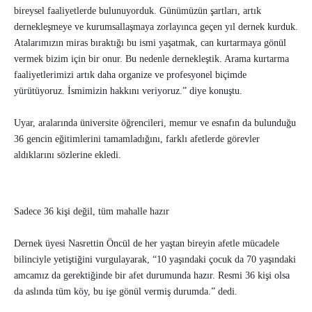
bireysel faaliyetlerde bulunuyorduk. Günümüzün şartları, artık
dernekleşmeye ve kurumsallaşmaya zorlayınca geçen yıl dernek kurduk.
Atalarımızın miras bıraktığı bu ismi yaşatmak, can kurtarmaya gönül
vermek bizim için bir onur. Bu nedenle dernekleştik. Arama kurtarma
faaliyetlerimizi artık daha organize ve profesyonel biçimde
yürütüyoruz. İsmimizin hakkını veriyoruz.” diye konuştu.
Uyar, aralarında üniversite öğrencileri, memur ve esnafın da bulunduğu
36 gencin eğitimlerini tamamladığını, farklı afetlerde görevler
aldıklarını sözlerine ekledi.
Sadece 36 kişi değil, tüm mahalle hazır
Dernek üyesi Nasrettin Öncül de her yaştan bireyin afetle mücadele
bilinciyle yetiştiğini vurgulayarak, “10 yaşındaki çocuk da 70 yaşındaki
amcamız da gerektiğinde bir afet durumunda hazır. Resmi 36 kişi olsa
da aslında tüm köy, bu işe gönül vermiş durumda.” dedi.