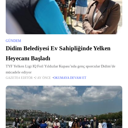
GÜNDEM
Didim Belediyesi Ev Sahipliğinde Yelken
Heyecanı Başladı
TYF Yelken Ligi IQ Foil Yıldızlar Kupası’nda genç sporcular Didim’de
mücadele ediyor
GAZETE4 EDITÖR
2 AY ÖNCE
OKUMAYA DEVAM ET