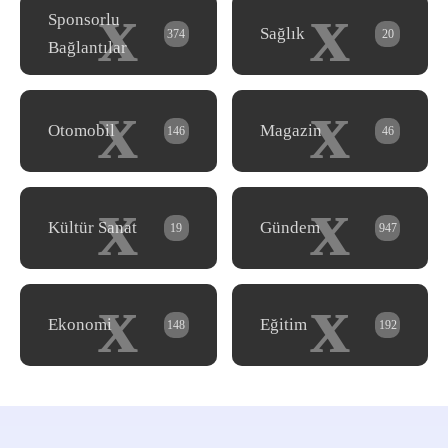
x
x
Sponsorlu
Sağlık
374
20
Bağlantılar
x
x
Otomobil
Magazin
146
46
x
x
Kültür Sanat
Gündem
19
947
x
x
Ekonomi
Eğitim
148
192