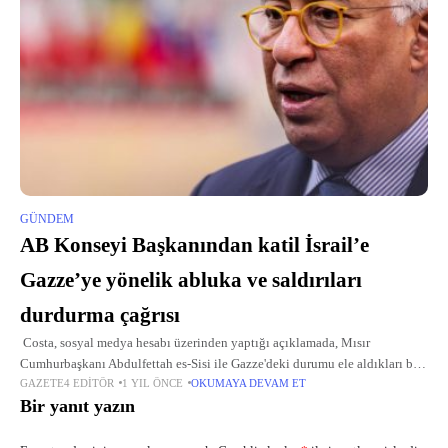
GÜNDEM
AB Konseyi Başkanından katil İsrail’e
Gazze’ye yönelik abluka ve saldırıları
durdurma çağrısı
Costa, sosyal medya hesabı üzerinden yaptığı açıklamada, Mısır
Cumhurbaşkanı Abdulfettah es-Sisi ile Gazze'deki durumu ele aldıkları bir
GAZETE4 EDITÖR
1 YIL ÖNCE
OKUMAYA DEVAM ET
telefon görüşmesi yaptığını bildirdi. Gazze'deki durumun ciddiyetini
Bir yanıt yazın
korumaya devam ettiğini belirten