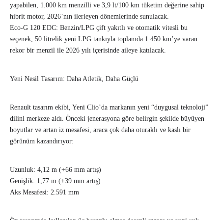
yapabilen, 1.000 km menzilli ve 3,9 lt/100 km tüketim değerine sahip
hibrit motor, 2026’nın ilerleyen dönemlerinde sunulacak.
Eco-G 120 EDC: Benzin/LPG çift yakıtlı ve otomatik vitesli bu
seçenek, 50 litrelik yeni LPG tankıyla toplamda 1.450 km’ye varan
rekor bir menzil ile 2026 yılı içerisinde aileye katılacak.
Yeni Nesil Tasarım: Daha Atletik, Daha Güçlü
Renault tasarım ekibi, Yeni Clio’da markanın yeni “duygusal teknoloji”
dilini merkeze aldı. Önceki jenerasyona göre belirgin şekilde büyüyen
boyutlar ve artan iz mesafesi, araca çok daha oturaklı ve kaslı bir
görünüm kazandırıyor:
Uzunluk: 4,12 m (+66 mm artış)
Genişlik: 1,77 m (+39 mm artış)
Aks Mesafesi: 2.591 mm