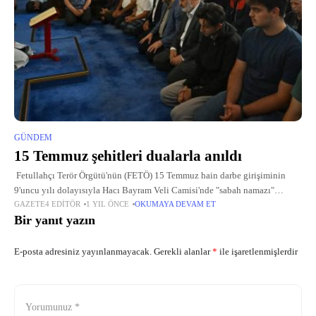
GÜNDEM
15 Temmuz şehitleri dualarla anıldı
Fetullahçı Terör Örgütü'nün (FETÖ) 15 Temmuz hain darbe girişiminin
9'uncu yılı dolayısıyla Hacı Bayram Veli Camisi'nde "sabah namazı"
GAZETE4 EDITÖR
1 YIL ÖNCE
OKUMAYA DEVAM ET
buluşması düzenlendi. Diyanet İşleri Başkanı Erbaş'ın katıldığı programda,
Bir yanıt yazın
15 Temmuz
E-posta adresiniz yayınlanmayacak.
Gerekli alanlar
*
ile işaretlenmişlerdir