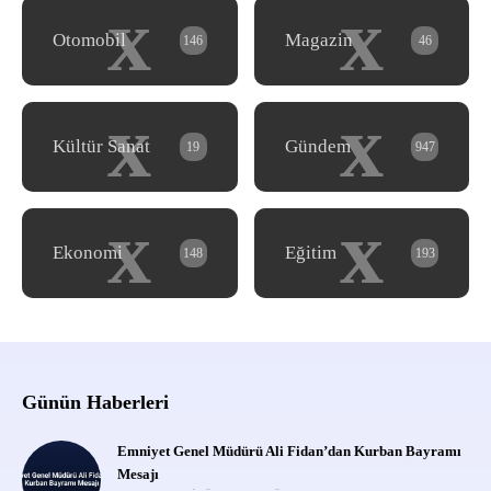
x
x
Otomobil
Magazin
146
46
x
x
Kültür Sanat
Gündem
19
947
x
x
Ekonomi
Eğitim
148
193
Günün Haberleri
Emniyet Genel Müdürü Ali Fidan’dan Kurban Bayramı
Mesajı