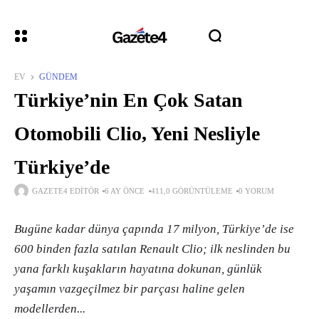
EV
GÜNDEM
Türkiye’nin En Çok Satan
Otomobili Clio, Yeni Nesliyle
Türkiye’de
GAZETE4 EDITÖR
6 AY ÖNCE
411,0 GÖRÜNTÜLEME
0 YORUM
Bugüne kadar dünya çapında 17 milyon, Türkiye’de ise
600 binden fazla satılan Renault Clio; ilk neslinden bu
yana farklı kuşakların hayatına dokunan, günlük
yaşamın vazgeçilmez bir parçası haline gelen
modellerden...