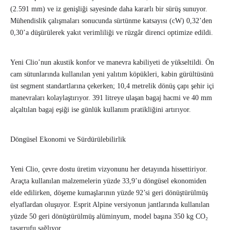
(2.591 mm) ve iz genişliği sayesinde daha kararlı bir sürüş sunuyor.
Mühendislik çalışmaları sonucunda sürtünme katsayısı (cW) 0,32’den
0,30’a düşürülerek yakıt verimliliği ve rüzgâr direnci optimize edildi.
Yeni Clio’nun akustik konfor ve manevra kabiliyeti de yükseltildi. Ön
cam sütunlarında kullanılan yeni yalıtım köpükleri, kabin gürültüsünü
üst segment standartlarına çekerken; 10,4 metrelik dönüş çapı şehir içi
manevraları kolaylaştırıyor. 391 litreye ulaşan bagaj hacmi ve 40 mm
alçaltılan bagaj eşiği ise günlük kullanım pratikliğini artırıyor.
Döngüsel Ekonomi ve Sürdürülebilirlik
Yeni Clio, çevre dostu üretim vizyonunu her detayında hissettiriyor.
Araçta kullanılan malzemelerin yüzde 33,9’u döngüsel ekonomiden
elde edilirken, döşeme kumaşlarının yüzde 92’si geri dönüştürülmüş
elyaflardan oluşuyor. Esprit Alpine versiyonun jantlarında kullanılan
yüzde 50 geri dönüştürülmüş alüminyum, model başına 350 kg CO₂
tasarrufu sağlıyor.