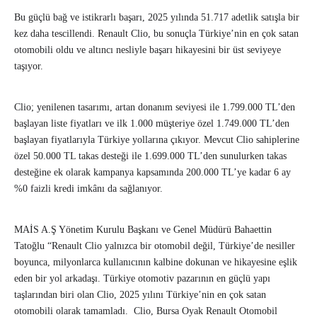
Bu güçlü bağ ve istikrarlı başarı, 2025 yılında 51.717 adetlik satışla bir
kez daha tescillendi. Renault Clio, bu sonuçla Türkiye’nin en çok satan
otomobili oldu ve altıncı nesliyle başarı hikayesini bir üst seviyeye
taşıyor.
Clio; yenilenen tasarımı, artan donanım seviyesi ile 1.799.000 TL’den
başlayan liste fiyatları ve ilk 1.000 müşteriye özel 1.749.000 TL’den
başlayan fiyatlarıyla Türkiye yollarına çıkıyor. Mevcut Clio sahiplerine
özel 50.000 TL takas desteği ile 1.699.000 TL’den sunulurken takas
desteğine ek olarak kampanya kapsamında 200.000 TL’ye kadar 6 ay
%0 faizli kredi imkânı da sağlanıyor.
MAİS A.Ş Yönetim Kurulu Başkanı ve Genel Müdürü Bahaettin
Tatoğlu “Renault Clio yalnızca bir otomobil değil, Türkiye’de nesiller
boyunca, milyonlarca kullanıcının kalbine dokunan ve hikayesine eşlik
eden bir yol arkadaşı. Türkiye otomotiv pazarının en güçlü yapı
taşlarından biri olan Clio, 2025 yılını Türkiye’nin en çok satan
otomobili olarak tamamladı. Clio, Bursa Oyak Renault Otomobil