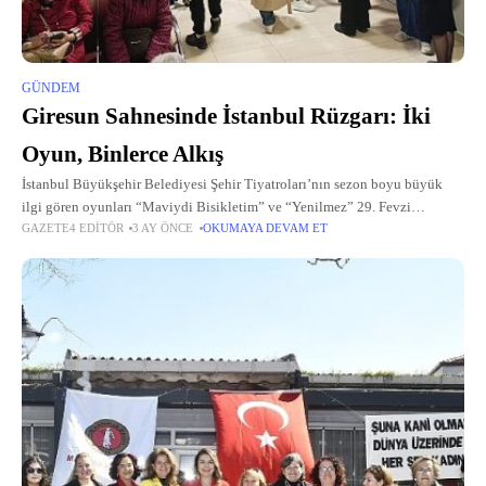
GÜNDEM
Giresun Sahnesinde İstanbul Rüzgarı: İki
Oyun, Binlerce Alkış
İstanbul Büyükşehir Belediyesi Şehir Tiyatroları’nın sezon boyu büyük
ilgi gören oyunları “Maviydi Bisikletim” ve “Yenilmez” 29. Fevzi
GAZETE4 EDITÖR
3 AY ÖNCE
OKUMAYA DEVAM ET
Bayazıtoğlu Tiyatro Günleri kapsamında Giresun seyircisiyle buluştu.