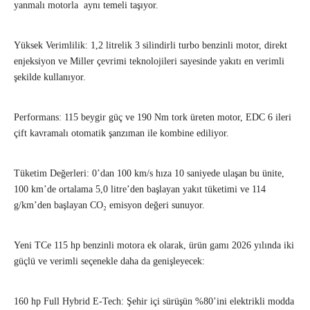
yanmalı motorla aynı temeli taşıyor.
Yüksek Verimlilik: 1,2 litrelik 3 silindirli turbo benzinli motor, direkt
enjeksiyon ve Miller çevrimi teknolojileri sayesinde yakıtı en verimli
şekilde kullanıyor.
Performans: 115 beygir güç ve 190 Nm tork üreten motor, EDC 6 ileri
çift kavramalı otomatik şanzıman ile kombine ediliyor.
Tüketim Değerleri: 0’dan 100 km/s hıza 10 saniyede ulaşan bu ünite,
100 km’de ortalama 5,0 litre’den başlayan yakıt tüketimi ve 114
g/km’den başlayan CO₂ emisyon değeri sunuyor.
Yeni TCe 115 hp benzinli motora ek olarak, ürün gamı 2026 yılında iki
güçlü ve verimli seçenekle daha da genişleyecek:
160 hp Full Hybrid E-Tech: Şehir içi sürüşün %80’ini elektrikli modda