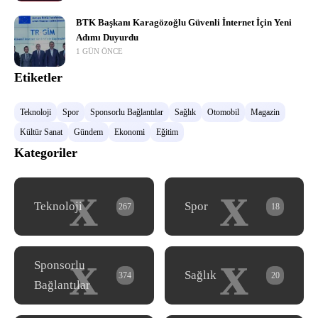
BTK Başkanı Karagözoğlu Güvenli İnternet İçin Yeni
Adımı Duyurdu
1 GÜN ÖNCE
Etiketler
Teknoloji
Spor
Sponsorlu Bağlantılar
Sağlık
Otomobil
Magazin
Kültür Sanat
Gündem
Ekonomi
Eğitim
Kategoriler
x
x
Teknoloji
Spor
267
18
x
x
Sponsorlu
Sağlık
374
20
Bağlantılar