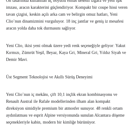
Ön tasarımda kullanılan üç boyutlu elmas desenli ızgara ve yeni ışık
imzası, aracın karakterini güçlendiriyor. Kompakt bir coupe hissi veren
tavan çizgisi, keskin açılı arka cam ve belirgin omuz hatları, Yeni
Clio’nun dinamizmini vurguluyor. 18 inç jantlar ve geniş iz mesafesi
aracın yolda daha tok durmasını sağlıyor.
Yeni Clio, ikisi yeni olmak üzere yedi renk seçeneğiyle geliyor: Yakut
Kırmızı, Zümrüt Yeşil, Beyaz, Kaya Gri, Mineral Gri, Yıldız Siyah ve
Demir Mavi.
Üst Segment Teknolojisi ve Akıllı Sürüş Deneyimi
Yeni Clio’nun iç mekânı, çift 10,1 inçlik ekran kombinasyonu ve
Renault Austral ile Rafale modellerinden ilham alan kompakt
direksiyon simidiyle premium bir atmosfer sunuyor. 48 renkli ortam
aydınlatması ve esprit Alpine versiyonunda sunulan Alcantara döşeme
seçenekleriyle kabin, modern bir kimliğe bürünüyor.