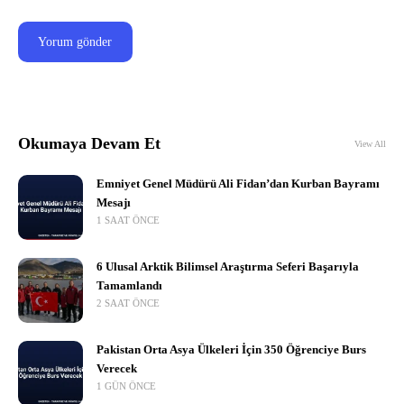
Okumaya Devam Et
View All
Emniyet Genel Müdürü Ali Fidan’dan Kurban Bayramı
Mesajı
1 SAAT ÖNCE
6 Ulusal Arktik Bilimsel Araştırma Seferi Başarıyla
Tamamlandı
2 SAAT ÖNCE
Pakistan Orta Asya Ülkeleri İçin 350 Öğrenciye Burs
Verecek
1 GÜN ÖNCE