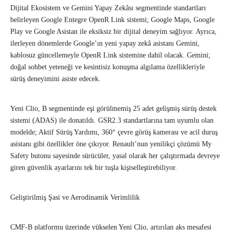
Dijital Ekosistem ve Gemini Yapay Zekâsı segmentinde standartları
belirleyen Google Entegre OpenR Link sistemi; Google Maps, Google
Play ve Google Asistan ile eksiksiz bir dijital deneyim sağlıyor. Ayrıca,
ilerleyen dönemlerde Google’ın yeni yapay zekâ asistanı Gemini,
kablosuz güncellemeyle OpenR Link sistemine dahil olacak. Gemini;
doğal sohbet yeteneği ve kesintisiz konuşma algılama özellikleriyle
sürüş deneyimini asiste edecek.
Yeni Clio, B segmentinde eşi görülmemiş 25 adet gelişmiş sürüş destek
sistemi (ADAS) ile donatıldı. GSR2.3 standartlarına tam uyumlu olan
modelde; Aktif Sürüş Yardımı, 360° çevre görüş kamerası ve acil duruş
asistanı gibi özellikler öne çıkıyor. Renault’nun yenilikçi çözümü My
Safety butonu sayesinde sürücüler, yasal olarak her çalıştırmada devreye
giren güvenlik ayarlarını tek bir tuşla kişiselleştirebiliyor.
Geliştirilmiş Şasi ve Aerodinamik Verimlilik
CMF-B platformu üzerinde yükselen Yeni Clio, artırılan aks mesafesi