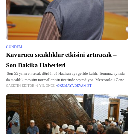
GÜNDEM
Kavurucu sıcaklıklar etkisini artıracak –
Son Dakika Haberleri
Son 55 yılın en sıcak dördüncü Haziran ayı geride kaldı. Temmuz ayında
da sıcaklık mevsim normallerinin üzerinde seyrediyor. Meteoroloji Genel
GAZETE4 EDITÖR
1 YIL ÖNCE
OKUMAYA DEVAM ET
Müdürlüğü, önümüzdeki günler için yeni bir sıcak hava