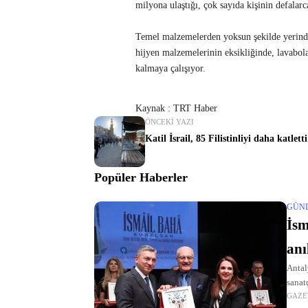
milyona ulaştığı, çok sayıda kişinin defalarca
Temel malzemelerden yoksun şekilde yerinden 
hijyen malzemelerinin eksikliğinde, lavabolar
kalmaya çalışıyor.​​​​​​​
Kaynak : TRT Haber
ÖNCEKI YAZI
Katil İsrail, 85 Filistinliyi daha katletti
Popüler Haberler
GÜN
İsm
anı
Antal
sanat
GAZE
anıldı