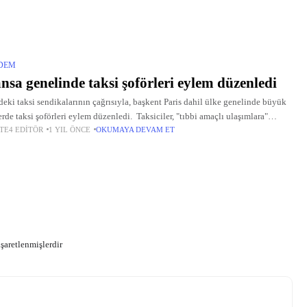
el...
DEM
nsa genelinde taksi şoförleri eylem düzenledi
eki taksi sendikalarının çağrısıyla, başkent Paris dahil ülke genelinde büyük
erde taksi şoförleri eylem düzenledi. Taksiciler, "tıbbi amaçlı ulaşımlara"
TE4 EDITÖR
1 YIL ÖNCE
OKUMAYA DEVAM ET
leme getiren, 16 Mayıs'ta alınan hükümet kararını protesto etti.
işaretlenmişlerdir