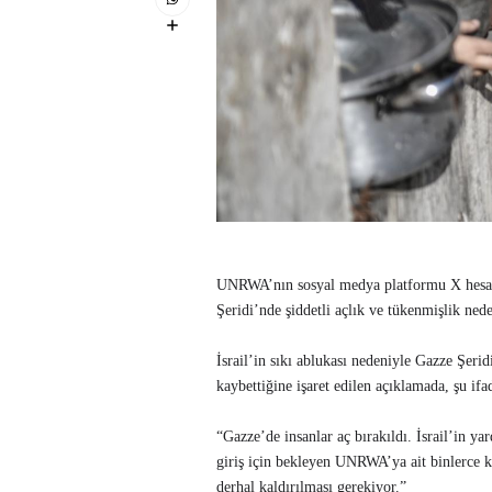
UNRWA’nın sosyal medya platformu X hesab
Şeridi’nde şiddetli açlık ve tükenmişlik neden
İsrail’in sıkı ablukası nedeniyle Gazze Şeri
kaybettiğine işaret edilen açıklamada, şu ifad
“Gazze’de insanlar aç bırakıldı. İsrail’in y
giriş için bekleyen UNRWA’ya ait binlerce k
derhal kaldırılması gerekiyor.”