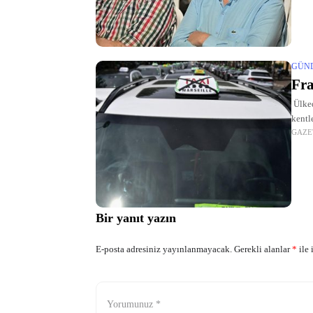
tarihs
GÜN
Fra
Ülked
kentl
GAZE
düzen
Bir yanıt yazın
E-posta adresiniz yayınlanmayacak.
Gerekli alanlar
*
ile 