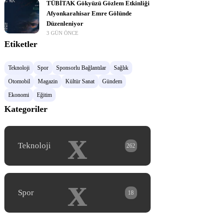
TÜBİTAK Gökyüzü Gözlem Etkinliği
Afyonkarahisar Emre Gölünde
Düzenleniyor
3 GÜN ÖNCE
Etiketler
Teknoloji
Spor
Sponsorlu Bağlantılar
Sağlık
Otomobil
Magazin
Kültür Sanat
Gündem
Ekonomi
Eğitim
Kategoriler
x
Teknoloji
262
x
Spor
18