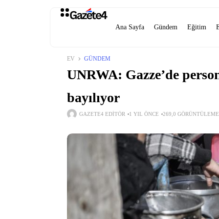
Ana Sayfa
Gündem
Eğitim
EV
GÜNDEM
UNRWA: Gazze’de personel
bayılıyor
GAZETE4 EDITÖR
1 YIL ÖNCE
269,0 GÖRÜNTÜLEME