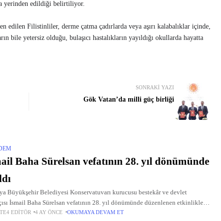
 yerinden edildiği belirtiliyor.
edilen Filistinliler, derme çatma çadırlarda veya aşırı kalabalıklar içinde,
ın bile yetersiz olduğu, bulaşıcı hastalıkların yayıldığı okullarda hayatta
SONRAKI YAZI
Gök Vatan’da milli güç birliği
DEM
ail Baha Sürelsan vefatının 28. yıl dönümünde
ldı
ya Büyükşehir Belediyesi Konservatuvarı kurucusu bestekâr ve devlet
çısı İsmail Baha Sürelsan vefatının 28. yıl dönümünde düzenlenen etkinliklerle
TE4 EDITÖR
4 AY ÖNCE
OKUMAYA DEVAM ET
.