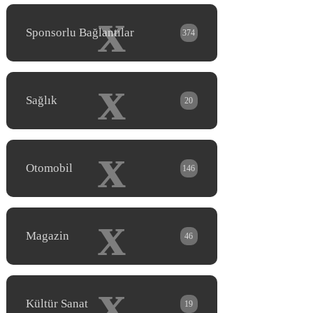
x
Sponsorlu Bağlantılar
374
x
Sağlık
20
x
Otomobil
146
x
Magazin
46
x
Kültür Sanat
19