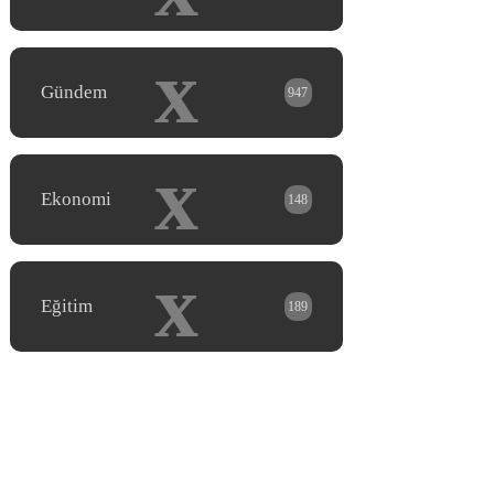
x
Gündem
947
x
Ekonomi
148
x
Eğitim
189