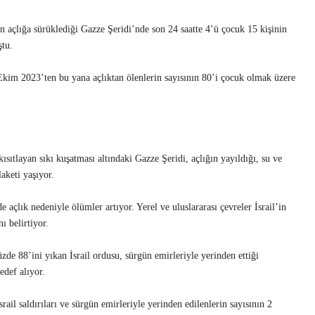
’in açlığa sürüklediği Gazze Şeridi’nde son 24 saatte 4’ü çocuk 15 kişinin
ştu.
7 Ekim 2023’ten bu yana açlıktan ölenlerin sayısının 80’i çocuk olmak üzere
i kısıtlayan sıkı kuşatması altındaki Gazze Şeridi, açlığın yayıldığı, su ve
aketi yaşıyor.
açlık nedeniyle ölümler artıyor. Yerel ve uluslararası çevreler İsrail’in
ı belirtiyor.
zde 88’ini yıkan İsrail ordusu, sürgün emirleriyle yerinden ettiği
hedef alıyor.
ail saldırıları ve sürgün emirleriyle yerinden edilenlerin sayısının 2