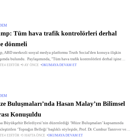
DEM
mp: Tüm hava trafik kontrolörleri derhal
ne dönmeli
, ABD merkezli sosyal medya platformu Truth Social'den konuya ilişkin
şımda bulundu. Paylaşımında, "Tüm hava trafik kontrolörleri derhal işine
TE4 EDITÖR
9 AY ÖNCE
OKUMAYA DEVAM ET
lidir. Bunu yapmayanların maaşlarından ciddi kesinti yapılacaktır."
lerini kullanan
DEM
e Buluşmaları’nda Hasan Malay’ın Bilimsel
rası Konuşuldu
a Büyükşehir Belediyesi’nin düzenlediği ‘Müze Buluşmaları’ kapsamında
kleştirilen ‘Toprağın Belleği’ başlıklı söyleşide, Prof. Dr. Cumhur Tanrıver ve
TE4 EDITÖR
3 HAFTA ÖNCE
OKUMAYA DEVAM ET
 Dr. Yusuf Sezgin, Prof. Dr. Hasan Malay’ın bilimsel mirası ışığında Manisa’nın