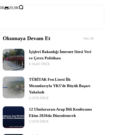
,0K
20,0K
Okumaya Devam Et
View All
İçişleri Bakanlığı İnternet Sitesi Veri
ve Çerez Politikası
6 SAAT ÖNCE
TÜBİTAK Fen Lisesi İlk
Mezunlarıyla YKS’de Büyük Başarı
Yakaladı
2 GÜN ÖNCE
12 Uluslararası Arap Dili Konferansı
Ekim 2026da Düzenlenecek
2 GÜN ÖNCE