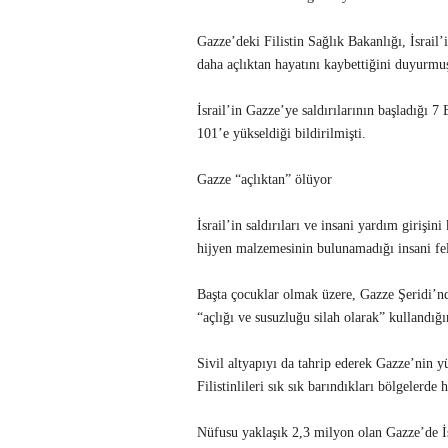
Gazze’deki Filistin Sağlık Bakanlığı, İsrail
daha açlıktan hayatını kaybettiğini duyurmu
İsrail’in Gazze’ye saldırılarının başladığı 
101’e yükseldiği bildirilmişti.
Gazze “açlıktan” ölüyor
İsrail’in saldırıları ve insani yardım girişin
hijyen malzemesinin bulunamadığı insani fel
Başta çocuklar olmak üzere, Gazze Şeridi’nde 
“açlığı ve susuzluğu silah olarak” kullandığın
Sivil altyapıyı da tahrip ederek Gazze’nin yü
Filistinlileri sık sık barındıkları bölgelerde 
Nüfusu yaklaşık 2,3 milyon olan Gazze’de İsr