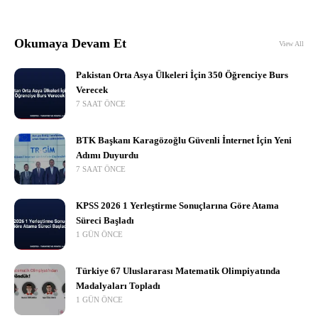
Okumaya Devam Et
View All
Pakistan Orta Asya Ülkeleri İçin 350 Öğrenciye Burs
Verecek
7 SAAT ÖNCE
BTK Başkanı Karagözoğlu Güvenli İnternet İçin Yeni
Adımı Duyurdu
7 SAAT ÖNCE
KPSS 2026 1 Yerleştirme Sonuçlarına Göre Atama
Süreci Başladı
1 GÜN ÖNCE
Türkiye 67 Uluslararası Matematik Olimpiyatında
Madalyaları Topladı
1 GÜN ÖNCE