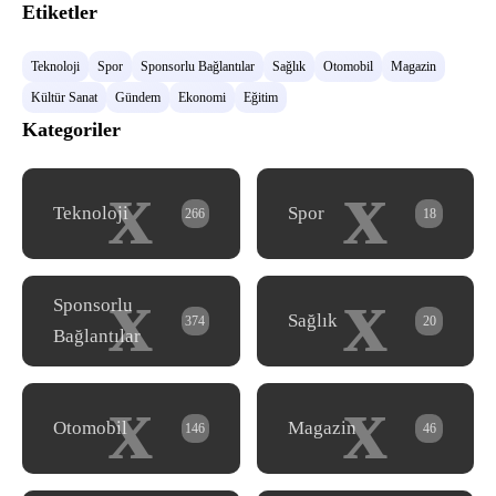
Etiketler
Teknoloji
Spor
Sponsorlu Bağlantılar
Sağlık
Otomobil
Magazin
Kültür Sanat
Gündem
Ekonomi
Eğitim
Kategoriler
x
x
Teknoloji
Spor
266
18
x
x
Sponsorlu
Sağlık
374
20
Bağlantılar
x
x
Otomobil
Magazin
146
46