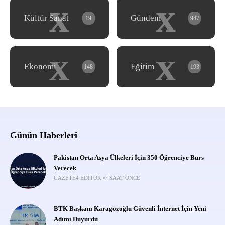
x
x
Kültür Sanat
Gündem
19
947
x
x
Ekonomi
Eğitim
148
193
Günün Haberleri
Pakistan Orta Asya Ülkeleri İçin 350 Öğrenciye Burs
Verecek
GAZETE4 EDITÖR
7 SAAT ÖNCE
BTK Başkanı Karagözoğlu Güvenli İnternet İçin Yeni
Adımı Duyurdu