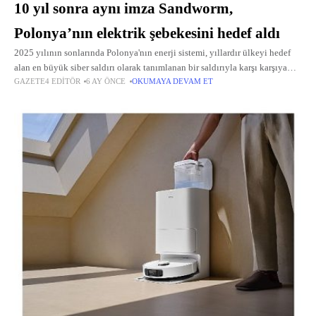
10 yıl sonra aynı imza Sandworm,
Polonya’nın elektrik şebekesini hedef aldı
2025 yılının sonlarında Polonya'nın enerji sistemi, yıllardır ülkeyi hedef
alan en büyük siber saldırı olarak tanımlanan bir saldırıyla karşı karşıya
GAZETE4 EDITÖR
6 AY ÖNCE
OKUMAYA DEVAM ET
kaldı.