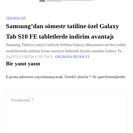
TEKNOLOJI
Samsung’dan sömestr tatiline özel Galaxy
Tab S10 FE tabletlerde indirim avantajı
Samsung Türkiye yarıyıl tatiliyle birlikte Galaxy dünyasının sevilen tablet
modellerinde indirim fırsatı sunuyor İndirimli fiyatla sunulan Galaxy Tab
GAZETE4 EDITÖR
7 AY ÖNCE
OKUMAYA DEVAM ET
S10 FE ve Tab S10 FE+ tabletler, eğlenceden yaratıcılığa ve çoklu
Bir yanıt yazın
görevlere
E-posta adresiniz yayınlanmayacak.
Gerekli alanlar
*
ile işaretlenmişlerdir