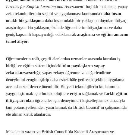
Lessons for English Learning and Assessment
’ başlıklı makalede, yapay
zeka teknolojilerinin seçimi ve uygulanması konusunda
daha insan
odaklı bir yaklaşıma
daha insan odaklı bir yaklaşıma duyulan ihtiyaç
araştırılıyor. Bu yaklaşım, özünde öğrencilerin ihtiyaçlarına ve daha
geniş kapsamlı kapsayıcılığa odaklanarak
araştırma ve eğitim amacını
temel alıyor
.
Öğretmenlerin rolü, çeşitli alanlardan uzmanlar arasında kurulan iş
birliği ve eğitim sistemi içindeki
tüm paydaşların yapay
zeka
okuryazarlığı
, yapay zekayı öğrenme ve değerlendirme
deneyimini zenginleştirip daha esnek hâle getirecek şekilde uygulama
açısından son derece önemlidir. Bu yeni teknolojilerin kullanımını
yaygınlaştırmak için bu teknolojilere
erişim
sağlamak ve
farklı eğitim
ihtiyaçları olan
öğrenciler için deneyimleri kişiselleştirmek amacıyla
tam potansiyellerinden yararlanmak da British Council’ın çalışmasında
ele alınan kritik alanlardır.
Makalenin yazarı ve British Council’da Kıdemli Araştırmacı ve