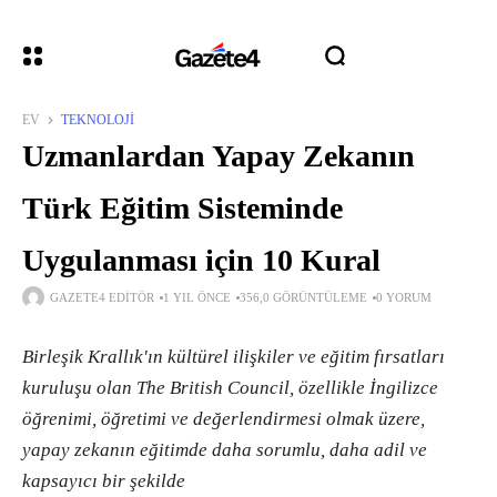
EV
TEKNOLOJI
Uzmanlardan Yapay Zekanın
Türk Eğitim Sisteminde
Uygulanması için 10 Kural
GAZETE4 EDITÖR
1 YIL ÖNCE
356,0 GÖRÜNTÜLEME
0 YORUM
Birleşik Krallık'ın kültürel ilişkiler ve eğitim fırsatları
kuruluşu olan The British Council, özellikle İngilizce
öğrenimi, öğretimi ve değerlendirmesi olmak üzere,
yapay zekanın eğitimde daha sorumlu, daha adil ve
kapsayıcı bir şekilde