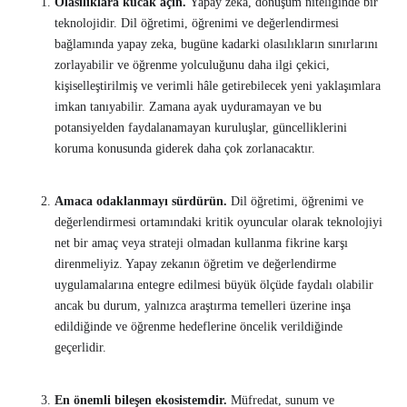
Olasılıklara kucak açın.
Yapay zeka, dönüşüm niteliğinde bir
teknolojidir. Dil öğretimi, öğrenimi ve değerlendirmesi
bağlamında yapay zeka, bugüne kadarki olasılıkların sınırlarını
zorlayabilir ve öğrenme yolculuğunu daha ilgi çekici,
kişiselleştirilmiş ve verimli hâle getirebilecek yeni yaklaşımlara
imkan tanıyabilir. Zamana ayak uyduramayan ve bu
potansiyelden faydalanamayan kuruluşlar, güncelliklerini
koruma konusunda giderek daha çok zorlanacaktır.
Amaca odaklanmayı sürdürün.
Dil öğretimi, öğrenimi ve
değerlendirmesi ortamındaki kritik oyuncular olarak teknolojiyi
net bir amaç veya strateji olmadan kullanma fikrine karşı
direnmeliyiz. Yapay zekanın öğretim ve değerlendirme
uygulamalarına entegre edilmesi büyük ölçüde faydalı olabilir
ancak bu durum, yalnızca araştırma temelleri üzerine inşa
edildiğinde ve öğrenme hedeflerine öncelik verildiğinde
geçerlidir.
En önemli bileşen ekosistemdir.
Müfredat, sunum ve