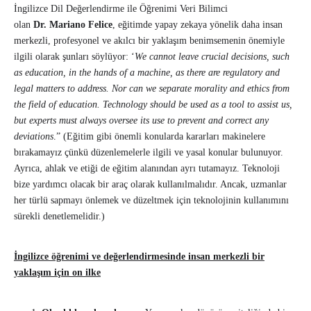
İngilizce Dil Değerlendirme ile Öğrenimi Veri Bilimci
olan
Dr.
Mariano Felice
, eğitimde yapay zekaya yönelik daha insan
merkezli, profesyonel ve akılcı bir yaklaşım benimsemenin önemiyle
ilgili olarak şunları söylüyor: ‘
We cannot leave crucial decisions, such
as education, in the hands of a machine, as there are regulatory and
legal matters to address. Nor can we separate morality and ethics from
the field of education. Technology should be used as a tool to assist us,
but experts must always oversee its use to prevent and correct any
deviations
.” (Eğitim gibi önemli konularda kararları makinelere
bırakamayız çünkü düzenlemelerle ilgili ve yasal konular bulunuyor.
Ayrıca, ahlak ve etiği de eğitim alanından ayrı tutamayız. Teknoloji
bize yardımcı olacak bir araç olarak kullanılmalıdır. Ancak, uzmanlar
her türlü sapmayı önlemek ve düzeltmek için teknolojinin kullanımını
sürekli denetlemelidir.)
İngilizce öğrenimi ve değerlendirmesinde insan merkezli bir
yaklaşım için on ilke