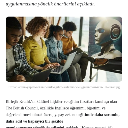
uygulanmasına yönelik önerilerini açıkladı.
uzmanlardan-yapay-zekanin-turk-egitim-sisteminde-uygulanmasi-icin-10-kural.jpg
Birleşik Krallık’ın kültürel ilişkiler ve eğitim fırsatları kuruluşu olan
The British Council, özellikle İngilizce öğrenimi, öğretimi ve
değerlendirmesi olmak üzere, yapay zekanın
eğitimde daha sorumlu,
daha adil ve kapsayıcı bir şekilde
uygulanmasına
yönelik
önerilerini
açıkladı. ‘
Human-centred AI: