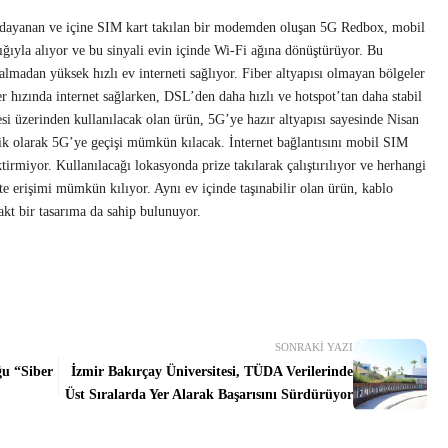
 dayanan ve içine SIM kart takılan bir modemden oluşan 5G Redbox, mobil
ğıyla alıyor ve bu sinyali evin içinde Wi-Fi ağına dönüştürüyor. Bu
madan yüksek hızlı ev interneti sağlıyor. Fiber altyapısı olmayan bölgeler
er hızında internet sağlarken, DSL’den daha hızlı ve hotspot’tan daha stabil
i üzerinden kullanılacak olan ürün, 5G’ye hazır altyapısı sayesinde Nisan
k olarak 5G’ye geçişi mümkün kılacak. İnternet bağlantısını mobil SIM
tirmiyor. Kullanılacağı lokasyonda prize takılarak çalıştırılıyor ve herhangi
e erişimi mümkün kılıyor. Aynı ev içinde taşınabilir olan ürün, kablo
akt bir tasarıma da sahip bulunuyor.
SONRAKI YAZI
ğu “Siber
İzmir Bakırçay Üniversitesi, TÜDA Verilerinde
Üst Sıralarda Yer Alarak Başarısını Sürdürüyor