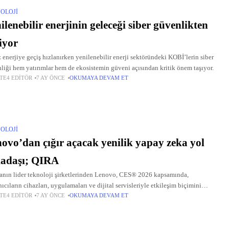
OLOJI
enebilir enerjinin geleceği siber güvenlikten
iyor
 enerjiye geçiş hızlanırken yenilenebilir enerji sektöründeki KOBİ’lerin siber
liği hem yatırımlar hem de ekosistemin güveni açısından kritik önem taşıyor.
TE4 EDITÖR
7 AY ÖNCE
OKUMAYA DEVAM ET
OLOJI
ovo’dan çığır açacak yenilik yapay zeka yol
kadaşı; QIRA
nın lider teknoloji şirketlerinden Lenovo, CES® 2026 kapsamında,
nıcıların cihazları, uygulamaları ve dijital servisleriyle etkileşim biçimini
TE4 EDITÖR
7 AY ÖNCE
OKUMAYA DEVAM ET
n dönüştürmeyi hedefleyen, cihazlar arası kesintisiz çalışan tek ve yerleşik
 zeka deneyimi olan