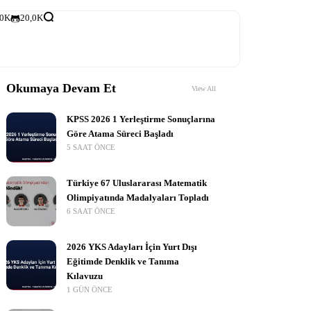
,0K
20,0K
Okumaya Devam Et
View All
KPSS 2026 1 Yerleştirme Sonuçlarına
Göre Atama Süreci Başladı
5 SAAT ÖNCE
Türkiye 67 Uluslararası Matematik
Olimpiyatında Madalyaları Topladı
6 SAAT ÖNCE
2026 YKS Adayları İçin Yurt Dışı
Eğitimde Denklik ve Tanıma
Kılavuzu
1 GÜN ÖNCE