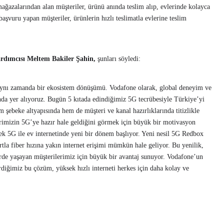
azalarından alan müşteriler, ürünü anında teslim alıp, evlerinde kolayca
aşvuru yapan müşteriler, ürünlerin hızlı teslimatla evlerine teslim
rdımcısı Meltem Bakiler Şahin,
şunları söyledi:
; aynı zamanda bir ekosistem dönüşümü. Vodafone olarak, global deneyim ve
a yer alıyoruz. Bugün 5 kıtada edindiğimiz 5G tecrübesiyle Türkiye’yi
hem şebeke altyapısında hem de müşteri ve kanal hazırlıklarında titizlikle
rimizin 5G’ye hazır hale geldiğini görmek için büyük bir motivasyon
k 5G ile ev internetinde yeni bir dönem başlıyor. Yeni nesil 5G Redbox
a fiber hızına yakın internet erişimi mümkün hale geliyor. Bu yenilik,
lerde yaşayan müşterilerimiz için büyük bir avantaj sunuyor. Vodafone’un
irdiğimiz bu çözüm, yüksek hızlı interneti herkes için daha kolay ve