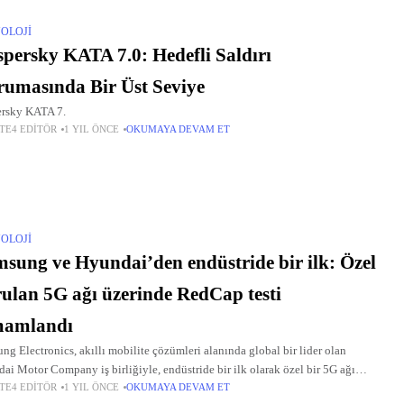
OLOJI
persky KATA 7.0: Hedefli Saldırı
umasında Bir Üst Seviye
rsky KATA 7.
TE4 EDITÖR
1 YIL ÖNCE
OKUMAYA DEVAM ET
OLOJI
sung ve Hyundai’den endüstride bir ilk: Özel
ulan 5G ağı üzerinde RedCap testi
mamlandı
ng Electronics, akıllı mobilite çözümleri alanında global bir lider olan
ai Motor Company iş birliğiyle, endüstride bir ilk olarak özel bir 5G ağı
TE4 EDITÖR
1 YIL ÖNCE
OKUMAYA DEVAM ET
nden uçtan uca Reduced Capacity (RedCap) denemesini