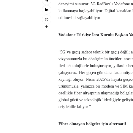
deneyimi sunuyor. 5G RedBox’ı Vodafone mağ
kullanmaya başlayabiliyor. Dijital kanaldan b
edilmesini sağlayabiliyor.
Vodafone Türkiye İcra Kurulu Başkan Ya
“5G’ye geçiş sadece teknik bir geçiş değil
vizyonumuzla bu dönüşümün öncüleri arasınd
ileri teknolojilerle buluşturuyor, yıllardır 
çalışıyoruz. Her geçen gün daha fazla müşte
kaynağı oluyor. Nisan 2026’da hayata geçece
ürünümüzle, yalnızca bir modem ve SIM kartl
özellikle fiber altyapının ulaşmadığı bölge
global gücü ve teknolojik liderliğiyle gelişt
erişilebilir kılıyor.”
Fiber olmayan bölgeler için alternatif