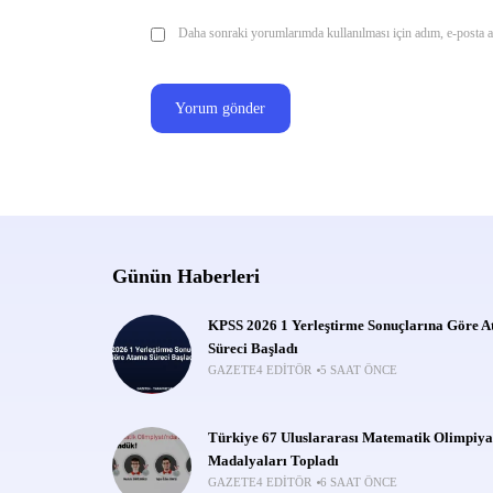
Daha sonraki yorumlarımda kullanılması için adım, e-posta ad
Günün Haberleri
KPSS 2026 1 Yerleştirme Sonuçlarına Göre 
Süreci Başladı
GAZETE4 EDITÖR
5 SAAT ÖNCE
Türkiye 67 Uluslararası Matematik Olimpiya
Madalyaları Topladı
GAZETE4 EDITÖR
6 SAAT ÖNCE