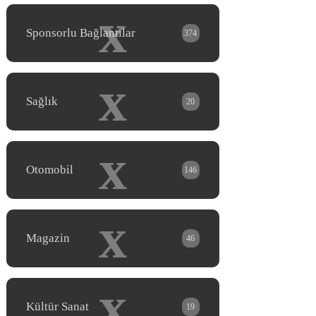
x
Sponsorlu Bağlantılar
374
x
Sağlık
20
x
Otomobil
146
x
Magazin
46
x
Kültür Sanat
19