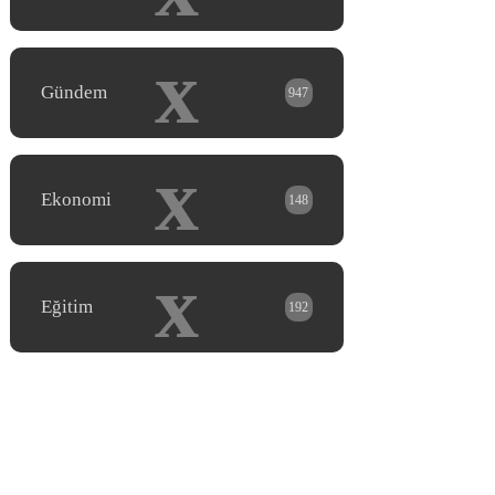
x
Gündem
947
x
Ekonomi
148
x
Eğitim
192