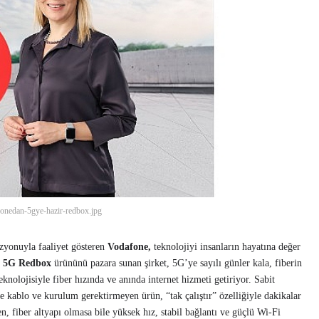
onedan-5gye-hazir-redbox.jpg
izyonuyla faaliyet gösteren
Vodafone,
teknolojiyi insanların hayatına değer
i
5G Redbox
ürününü pazara sunan şirket, 5G’ye sayılı günler kala, fiberin
knolojisiyle fiber hızında ve anında internet hizmeti getiriyor. Sabit
 kablo ve kurulum gerektirmeyen ürün, “tak çalıştır” özelliğiyle dakikalar
, fiber altyapı olmasa bile yüksek hız, stabil bağlantı ve güçlü Wi-Fi