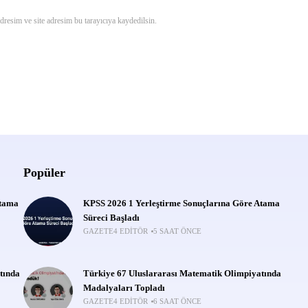
resim ve site adresim bu tarayıcıya kaydedilsin.
Popüler
Atama
KPSS 2026 1 Yerleştirme Sonuçlarına Göre Atama
Süreci Başladı
GAZETE4 EDITÖR
5 SAAT ÖNCE
tında
Türkiye 67 Uluslararası Matematik Olimpiyatında
Madalyaları Topladı
GAZETE4 EDITÖR
6 SAAT ÖNCE