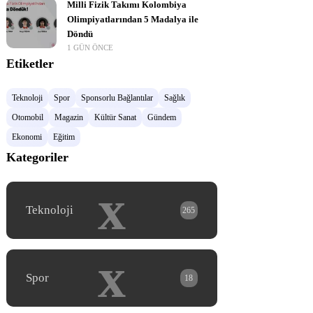
Milli Fizik Takımı Kolombiya
Olimpiyatlarından 5 Madalya ile
Döndü
1 GÜN ÖNCE
Etiketler
Teknoloji
Spor
Sponsorlu Bağlantılar
Sağlık
Otomobil
Magazin
Kültür Sanat
Gündem
Ekonomi
Eğitim
Kategoriler
x
Teknoloji
265
x
Spor
18