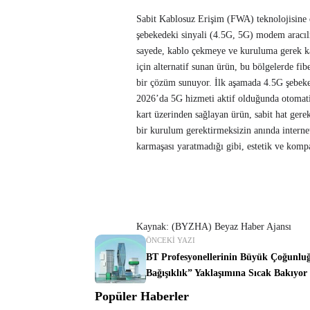
Sabit Kablosuz Erişim (FWA) teknolojisine
şebekedeki sinyali (4.5G, 5G) modem aracılı
sayede, kablo çekmeye ve kuruluma gerek kal
için alternatif sunan ürün, bu bölgelerde fib
bir çözüm sunuyor. İlk aşamada 4.5G şebekes
2026’da 5G hizmeti aktif olduğunda otomati
kart üzerinden sağlayan ürün, sabit hat gerek
bir kurulum gerektirmeksizin anında internet
karmaşası yaratmadığı gibi, estetik ve komp
Kaynak: (BYZHA) Beyaz Haber Ajansı
ÖNCEKI YAZI
BT Profesyonellerinin Büyük Çoğunlu
Bağışıklık” Yaklaşımına Sıcak Bakıyor
Popüler Haberler