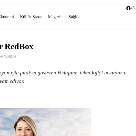
43
Ekonomi
Kültür Sanat
Magazin
Sağlık
ır RedBox
0 YORUM
izyonuyla faaliyet gösteren Vodafone, teknolojiyi insanların
vam ediyor.