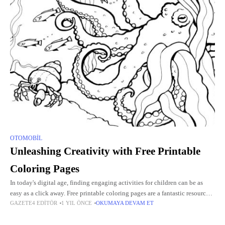
OTOMOBIL
Unleashing Creativity with Free Printable
Coloring Pages
In today's digital age, finding engaging activities for children can be as
easy as a click away. Free printable coloring pages are a fantastic resource
GAZETE4 EDITÖR
1 YIL ÖNCE
OKUMAYA DEVAM ET
for parents seeking to encourage creativity while