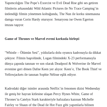
Yapımcılığını The Pope’s Exorcist ve Evil Dead Rise gibi ses getiren
filmlerin arkasındaki Wild Atlantic Pictures ile No Trace Camping’in
üstlendiği filmin yönetmen koltuğunda, The Nun ile korku sinemasına
damga vuran Corin Hardy oturuyor. Senaryosu ise Owen Egerton
imzası taşıyor.
Game of Thrones ve Marvel evreni korkuda birleşti
“Whistle – Ölümün Sesi”, yıldızlarla dolu oyuncu kadrosuyla da dikkat
çekiyor. Filmin başrolünde, Logan filmindeki X-23 performansıyla
dünya çapında tanınan ve son olarak Deadpool & Wolverine ile Marvel
evrenine geri dönen Dafne Keen yer alıyor. Keen’e, The Book Thief ve
Yellowjackets ile tanınan Sophie Nélisse eşlik ediyor.
Kadrodaki diğer isimler arasında Netflix’in fenomen dizisi Wednesday
ile geniş bir hayran kitlesine ulaşan Percy Hynes White, Game of
Thrones’ta Catelyn Stark karakteriyle hafızalara kazınan Michelle
Fairley ve Shaun of the Dead ile Hot Fuzz gibi yapımlarla bilinen