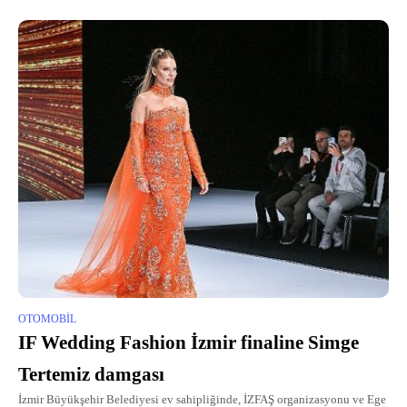
OTOMOBIL
IF Wedding Fashion İzmir finaline Simge
Tertemiz damgası
İzmir Büyükşehir Belediyesi ev sahipliğinde, İZFAŞ organizasyonu ve Ege