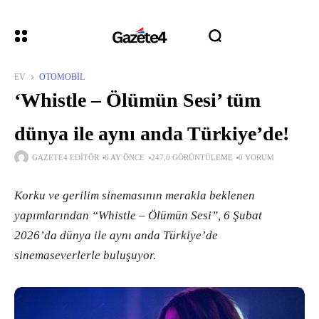
EV
OTOMOBIL
‘Whistle – Ölümün Sesi’ tüm
dünya ile aynı anda Türkiye’de!
GAZETE4 EDITÖR
6 AY ÖNCE
247,0 GÖRÜNTÜLEME
0 YORUM
Korku ve gerilim sinemasının merakla beklenen
yapımlarından “Whistle – Ölümün Sesi”, 6 Şubat
2026’da dünya ile aynı anda Türkiye’de
sinemaseverlerle buluşuyor.