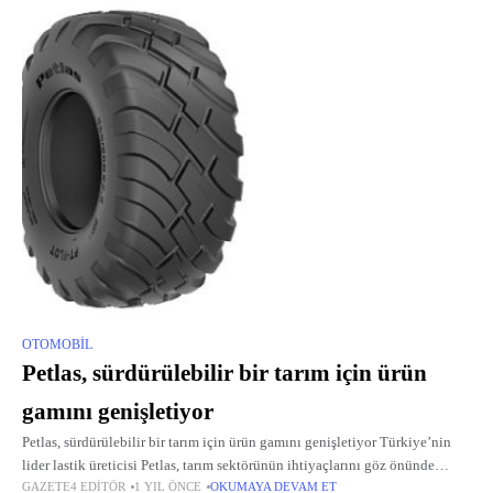
OTOMOBIL
Petlas, sürdürülebilir bir tarım için ürün
gamını genişletiyor
Petlas, sürdürülebilir bir tarım için ürün gamını genişletiyor Türkiye’nin
lider lastik üreticisi Petlas, tarım sektörünün ihtiyaçlarını göz önünde
GAZETE4 EDITÖR
1 YIL ÖNCE
OKUMAYA DEVAM ET
bulundurarak çevre dostu ürün gamını genişletiyor.