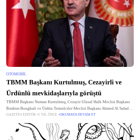
OTOMOBIL
TBMM Başkanı Kurtulmuş, Cezayirli ve
Ürdünlü mevkidaşlarıyla görüştü
TBMM Başkanı Numan Kurtulmuş, Cezayir Ulusal Halk Meclisi Başkanı
İbrahim Boughali ve Ürdün Temsilciler Meclisi Başkanı Ahmed Al Safadi
GAZETE4 EDITÖR
1 YIL ÖNCE
OKUMAYA DEVAM ET
ile ayrı ayrı telefonda görüştü. "Filistin Dostu Parlamento Başkanları Grubu
Toplantısı"