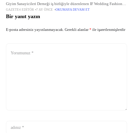
Giyim Sanayicileri Derneği iş birliğiyle düzenlenen IF Wedding Fashion
GAZETE4 EDITÖR
7 AY ÖNCE
OKUMAYA DEVAM ET
İzmir – 19.
Bir yanıt yazın
E-posta adresiniz yayınlanmayacak.
Gerekli alanlar
*
ile işaretlenmişlerdir