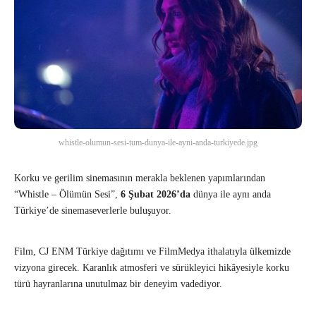
whistle-olumun-sesi-tum-dunya-ile-ayni-anda-turkiyede.jpg
Korku ve gerilim sinemasının merakla beklenen yapımlarından
“Whistle – Ölümün Sesi”,
6 Şubat 2026’da
dünya ile aynı anda
Türkiye’de sinemaseverlerle buluşuyor.
Film, CJ ENM Türkiye dağıtımı ve FilmMedya ithalatıyla ülkemizde
vizyona girecek. Karanlık atmosferi ve sürükleyici hikâyesiyle korku
türü hayranlarına unutulmaz bir deneyim vadediyor.