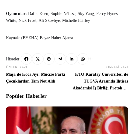
Oyuncular:
Dafne Keen, Sophie Nélisse, Sky Yang, Percy Hynes
White, Nick Frost, Ali Skovbye, Michelle Fairley
Kaynak: (BYZHA) Beyaz Haber Ajansı
Hisseler:
ÖNCEKI YAZI
SONRAKI YAZI
Maşa ile Koca Ayı: Mucize Parkı
KTO Karatay Üniversitesi ile
Çocuklardan Tam Not Aldı
TÜGVA Arasında İhtisas
Akademisi İş Birliği Protokolü
İmzalandı
Popüler Haberler