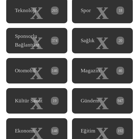
x
x
Teknoloji
Spor
265
18
x
x
Sponsorlu
Sağlık
374
20
Bağlantılar
x
x
Otomobil
Magazin
146
46
x
x
Kültür Sanat
Gündem
19
947
x
x
Ekonomi
Eğitim
148
192