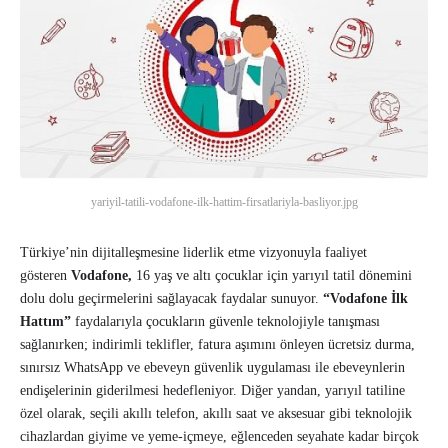
yariyil-tatili-vodafone-ilk-hattim-firsatlariyla-basliyor.jpg
Türkiye’nin dijitalleşmesine liderlik etme vizyonuyla faaliyet
gösteren
Vodafone,
16 yaş ve altı çocuklar için yarıyıl tatil dönemini
dolu dolu geçirmelerini sağlayacak faydalar sunuyor.
“Vodafone İlk
Hattım”
faydalarıyla çocukların güvenle teknolojiyle tanışması
sağlanırken; indirimli teklifler, fatura aşımını önleyen ücretsiz durma,
sınırsız WhatsApp ve ebeveyn güvenlik uygulaması ile ebeveynlerin
endişelerinin giderilmesi hedefleniyor. Diğer yandan, yarıyıl tatiline
özel olarak, seçili akıllı telefon, akıllı saat ve aksesuar gibi teknolojik
cihazlardan giyime ve yeme-içmeye, eğlenceden seyahate kadar birçok