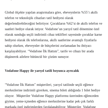
Global ölçekte yapılan araştırmalara göre, ebeveynlerin %55’i akıllı
telefon ve teknolojik cihazları tatil hediyesi olarak
değerlendirebileceğini belirtiyor. Çocukların %62’si de akıllı telefon ve
saatleri hediye olarak istiyor. Vodafone’un yarıyıl tatil dönemine özel
olarak sunduğu seçili indirimli cihaz teklifleri sayesinde çocuklar karne
hediyesi olarak ilk telefonlarına, akıllı saatlerine avantajlı fiyatlarla
sahip olurken, ebeveynler de bütçelerini zorlamadan bu ihtiyacı
karşılayabiliyor. “Vodafone İlk Hattım”, tarife ve cihazı bir arada
düşünerek ailelere bütüncül bir çözüm sunuyor.
Vodafone Happy ile yarıyıl tatili boyunca ayrıcalık
“Vodafone İlk Hattım” müşterileri, yarıyıl tatilinde seçili eğlence
merkezlerine indirimli girerken, sinema bileti aldığında 1 bilet hediye
oluyor. Müşteriler Vodafone Happy platformu üzerinden eğlenceden
giyime, yeme-içmeden eğlence merkezlerine kadar pek çok farklı
markada özel indirimlerden faydalanabiliyor. Müşteriler, Vodafone