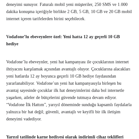
deneyimi sunuyor. Faturalı mobil yeni müşteriler, 250 SMS ve 1.000
dakika konuşma içeriğiyle birlikte 2 GB, 5 GB, 10 GB ve 20 GB mobil
internet içeren tarifelerden birini seçebilecek.
Vodafone’lu ebeveynlere özel: Yeni hatta 12 ay geçerli 10 GB
hediye
Vodafone’lu ebeveynler, yeni hat kampanyası ile çocuklarının internet
ihtiyacını karşılamak açısından avantajlı oluyor. Çocuklarına alacakları
yeni hatlarda 12 ay boyunca geçerli 10 GB hediye faydasından
yararlanabiliyor. Vodafone’un yeni hat kampanyasıyla birleşen bu
avantaj sayesinde çocuklar ilk hat deneyimlerini daha bol internetle
yaşarken, aileler de bütçelerini güvende tutmaya devam ediyor.
“Vodafone İlk Hattım”, yarıyıl döneminde sunduğu kapsamlı faydalarla
yalnızca bir hat değil; güvenli, avantajlı ve keyifli bir ilk iletişim
deneyimi vadediyor.
Yarıyıl tatilinde karne hediyesi olarak indirimli cihaz teklifleri