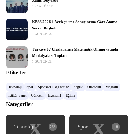
Adımı Duyurdu
7 SAAT ÖNCE
KPSS 2026 1 Yerleştirme Sonuçlarına Göre Atama
Süreci Başladı
1 GÜN ÖNCE
Türkiye 67 Uluslararası Matematik Olimpiyatında
Madalyaları Topladı
1 GÜN ÖNCE
Etiketler
Teknoloji
Spor
Sponsorlu Bağlantılar
Sağlık
Otomobil
Magazin
Kültür Sanat
Gündem
Ekonomi
Eğitim
Kategoriler
x
x
Teknoloji
Spor
266
18