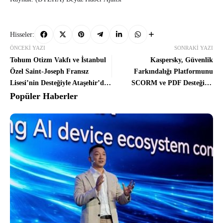
Hisseler:
ÖNCEKI YAZI
SONRAKI YAZI
Tohum Otizm Vakfı ve İstanbul
Kaspersky, Güvenlik
Özel Saint-Joseph Fransız
Farkındalığı Platformunu
Lisesi’nin Desteğiyle Ataşehir’de
SCORM ve PDF Desteğiyle
Özel Eğitim Sınıfı Yenilendi
Güçlendiriyor
Popüler Haberler