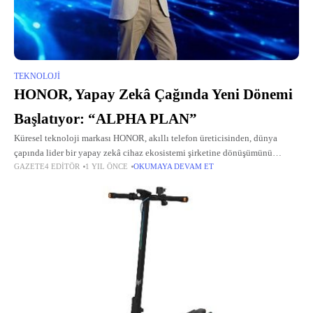
TEKNOLOJI
HONOR, Yapay Zekâ Çağında Yeni Dönemi
Başlatıyor: “ALPHA PLAN”
Küresel teknoloji markası HONOR, akıllı telefon üreticisinden, dünya
çapında lider bir yapay zekâ cihaz ekosistemi şirketine dönüşümünü
GAZETE4 EDITÖR
1 YIL ÖNCE
OKUMAYA DEVAM ET
hedefleyen yeni kurumsal stratejisini duyurdu: HONOR Alpha Planı.