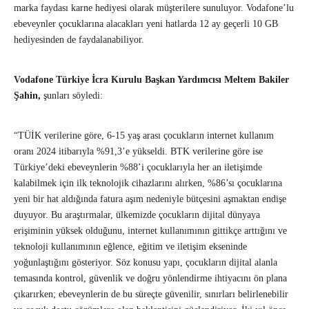
marka faydası karne hediyesi olarak müşterilere sunuluyor. Vodafone’lu
ebeveynler çocuklarına alacakları yeni hatlarda 12 ay geçerli 10 GB
hediyesinden de faydalanabiliyor.
Vodafone Türkiye İcra Kurulu Başkan Yardımcısı Meltem Bakiler
Şahin,
şunları söyledi:
“TÜİK verilerine göre, 6-15 yaş arası çocukların internet kullanım
oranı 2024 itibarıyla %91,3’e yükseldi. BTK verilerine göre ise
Türkiye’deki ebeveynlerin %88’i çocuklarıyla her an iletişimde
kalabilmek için ilk teknolojik cihazlarını alırken, %86’sı çocuklarına
yeni bir hat aldığında fatura aşım nedeniyle bütçesini aşmaktan endişe
duyuyor. Bu araştırmalar, ülkemizde çocukların dijital dünyaya
erişiminin yüksek olduğunu, internet kullanımının gittikçe arttığını ve
teknoloji kullanımının eğlence, eğitim ve iletişim ekseninde
yoğunlaştığını gösteriyor. Söz konusu yapı, çocukların dijital alanla
temasında kontrol, güvenlik ve doğru yönlendirme ihtiyacını ön plana
çıkarırken; ebeveynlerin de bu süreçte güvenilir, sınırları belirlenebilir