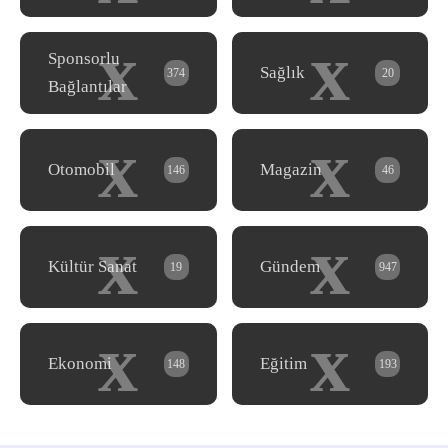
x
x
Sponsorlu
Sağlık
374
20
Bağlantılar
x
x
Otomobil
Magazin
146
46
x
x
Kültür Sanat
Gündem
19
947
x
x
Ekonomi
Eğitim
148
193