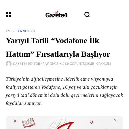
EV
TEKNOLOJI
Yarıyıl Tatili “Vodafone İlk
Hattım” Fırsatlarıyla Başlıyor
GAZETE4 EDITÖR
7 AY ÖNCE
194,0 GÖRÜNTÜLEME
0 YORUM
Türkiye’nin dijitalleşmesine liderlik etme vizyonuyla
faaliyet gösteren Vodafone, 16 yaş ve altı çocuklar için
yarıyıl tatil dönemini dolu dolu geçirmelerini sağlayacak
faydalar sunuyor.