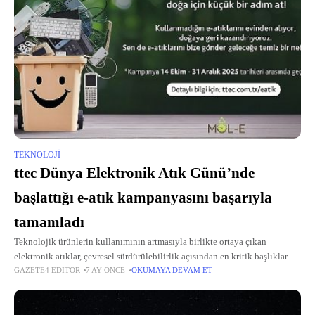
TEKNOLOJI
ttec Dünya Elektronik Atık Günü’nde
başlattığı e-atık kampanyasını başarıyla
tamamladı
Teknolojik ürünlerin kullanımının artmasıyla birlikte ortaya çıkan
elektronik atıklar, çevresel sürdürülebilirlik açısından en kritik başlıklar
GAZETE4 EDITÖR
7 AY ÖNCE
OKUMAYA DEVAM ET
arasında yer alıyor.