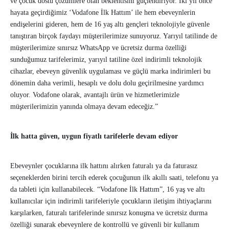
ve çocuk dostu çözümlere olan beklentisini güçlendiriyor. İki yıl önce
hayata geçirdiğimiz ‘Vodafone İlk Hattım’ ile hem ebeveynlerin
endişelerini gideren, hem de 16 yaş altı gençleri teknolojiyle güvenle
tanıştıran birçok faydayı müşterilerimize sunuyoruz. Yarıyıl tatilinde de
müşterilerimize sınırsız WhatsApp ve ücretsiz durma özelliği
sunduğumuz tarifelerimiz, yarıyıl tatiline özel indirimli teknolojik
cihazlar, ebeveyn güvenlik uygulaması ve güçlü marka indirimleri bu
dönemin daha verimli, hesaplı ve dolu dolu geçirilmesine yardımcı
oluyor. Vodafone olarak, avantajlı ürün ve hizmetlerimizle
müşterilerimizin yanında olmaya devam edeceğiz.”
İlk hatta güven, uygun fiyatlı tarifelerle devam ediyor
Ebeveynler çocuklarına ilk hattını alırken faturalı ya da faturasız
seçeneklerden birini tercih ederek çocuğunun ilk akıllı saati, telefonu ya
da tableti için kullanabilecek. “Vodafone İlk Hattım”, 16 yaş ve altı
kullanıcılar için indirimli tarifeleriyle çocukların iletişim ihtiyaçlarını
karşılarken, faturalı tarifelerinde sınırsız konuşma ve ücretsiz durma
özelliği sunarak ebeveynlere de kontrollü ve güvenli bir kullanım