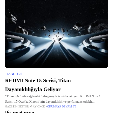
TEKNOLOJI
REDMI Note 15 Serisi, Titan
Dayanıklılığıyla Geliyor
“Titan gücünde sağlamlık” sloganıyla tanıtılacak yeni REDMI Note 15
Serisi, 15 Ocak'ta Xiaomi’nin dayanıklılık ve performans odaklı
GAZETE4 EDITÖR
7 AY ÖNCE
OKUMAYA DEVAM ET
yaklaşımını teknoloji severlerle buluşturmaya hazırlanıyor.
Bir yanıt yazın