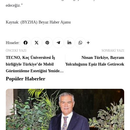
edeceğiz.”
Kaynak: (BYZHA) Beyaz Haber Ajansı
Hisseler:
ÖNCEKI YAZI
SONRAKI YAZI
TECNO, Koç Üniversitesi İş
Nissan Türkiye, Bayram
birliğiyle Türkiye’de Mobil
Yolculuğunu Eşsiz Hale Getirecek
Görüntüleme Estetiğini Yeniden
Tanımlıyor
Popüler Haberler