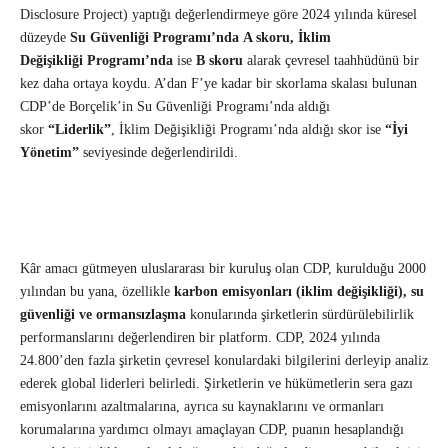
Disclosure Project) yaptığı değerlendirmeye göre 2024 yılında küresel
düzeyde
Su Güvenliği Programı’nda
A skoru,
İklim
Değişikliği
Programı’nda
ise
B skoru
alarak çevresel taahhüdünü bir
kez daha ortaya koydu. A’dan F’ye kadar bir skorlama skalası bulunan
CDP’de Borçelik’in Su Güvenliği Programı’nda aldığı
skor
“Liderlik”
, İklim Değişikliği Programı’nda aldığı skor ise
“İyi
Yönetim”
seviyesinde değerlendirildi.
Kâr amacı gütmeyen uluslararası bir kuruluş olan CDP, kurulduğu 2000
yılından bu yana, özellikle
karbon emisyonları (iklim değişikliği), su
güvenliği ve ormansızlaşma
konularında şirketlerin sürdürülebilirlik
performanslarını değerlendiren bir platform. CDP, 2024 yılında
24.800’den fazla şirketin çevresel konulardaki bilgilerini derleyip analiz
ederek global liderleri belirledi. Şirketlerin ve hükümetlerin sera gazı
emisyonlarını azaltmalarına, ayrıca su kaynaklarını ve ormanları
korumalarına yardımcı olmayı amaçlayan CDP, puanın hesaplandığı