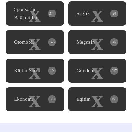
x
x
Sponsorlu
Sağlık
374
20
Bağlantılar
x
x
Otomobil
Magazin
146
46
x
x
Kültür Sanat
Gündem
19
947
x
x
Ekonomi
Eğitim
148
191