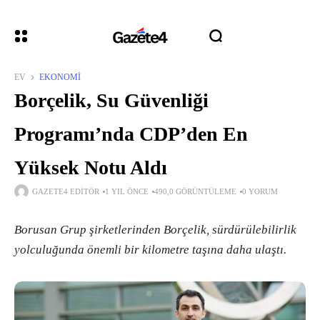
EV
EKONOMI
Borçelik, Su Güvenliği
Programı’nda CDP’den En
Yüksek Notu Aldı
GAZETE4 EDITÖR
1 YIL ÖNCE
490,0 GÖRÜNTÜLEME
0 YORUM
Borusan Grup şirketlerinden Borçelik, sürdürülebilirlik
yolculuğunda önemli bir kilometre taşına daha ulaştı.