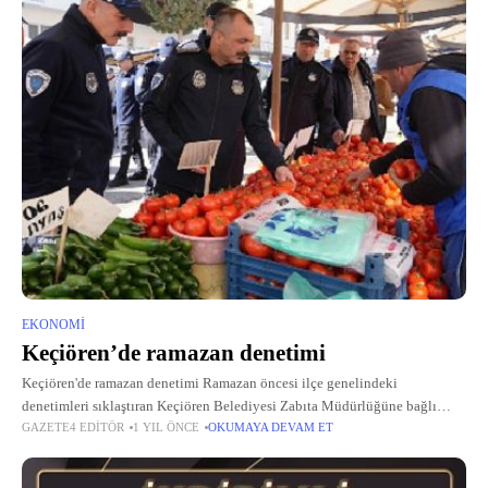
EKONOMI
Keçiören’de ramazan denetimi
Keçiören'de ramazan denetimi Ramazan öncesi ilçe genelindeki
denetimleri sıklaştıran Keçiören Belediyesi Zabıta Müdürlüğüne bağlı
GAZETE4 EDITÖR
1 YIL ÖNCE
OKUMAYA DEVAM ET
ekipler, Ramazan ayında da ilçedeki semt pazarları, fırın ve kasap ile
marketler başta olmak üzere denetimlerine