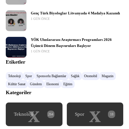
Genç Türk Biyologlar Litvanyada 4 Madalya Kazandı
1 GÜN ÖNCE
YÖK Uluslararası Araştırmacı Programları 2026
Üçüncü Dönem Başvuruları Başlıyor
1 GÜN ÖNCE
Etiketler
Teknoloji
Spor
Sponsorlu Bağlantılar
Sağlık
Otomobil
Magazin
Kültür Sanat
Gündem
Ekonomi
Eğitim
Kategoriler
x
x
Teknoloji
Spor
264
18