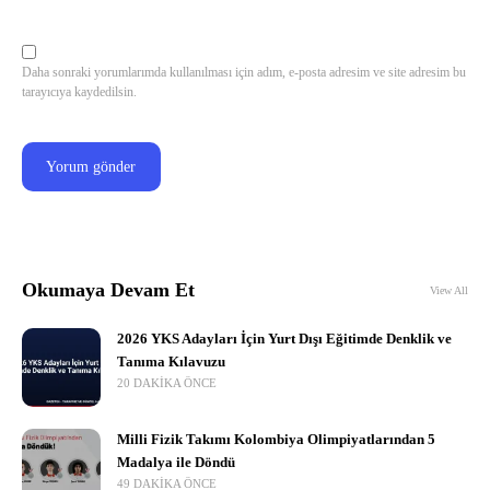
Daha sonraki yorumlarımda kullanılması için adım, e-posta adresim ve site adresim bu
tarayıcıya kaydedilsin.
Okumaya Devam Et
View All
2026 YKS Adayları İçin Yurt Dışı Eğitimde Denklik ve
Tanıma Kılavuzu
20 DAKIKA ÖNCE
Milli Fizik Takımı Kolombiya Olimpiyatlarından 5
Madalya ile Döndü
49 DAKIKA ÖNCE