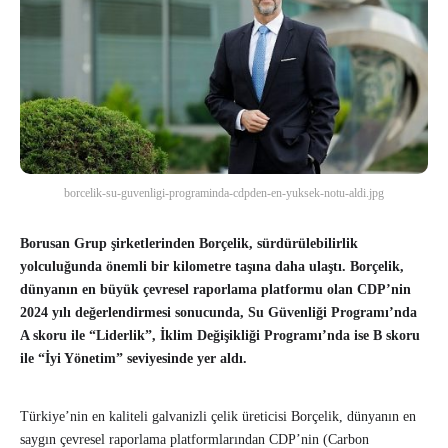
borcelik-su-guvenligi-programinda-cdpden-en-yuksek-notu-aldi.jpg
Borusan Grup şirketlerinden Borçelik, sürdürülebilirlik
yolculuğunda önemli bir kilometre taşına daha ulaştı. Borçelik,
dünyanın en büyük çevresel raporlama platformu olan CDP’nin
2024 yılı değerlendirmesi sonucunda, Su Güvenliği Programı’nda
A skoru ile “Liderlik”, İklim Değişikliği Programı’nda ise B skoru
ile “İyi Yönetim” seviyesinde yer aldı.
Türkiye’nin en kaliteli galvanizli çelik üreticisi Borçelik, dünyanın en
saygın çevresel raporlama platformlarından CDP’nin (Carbon