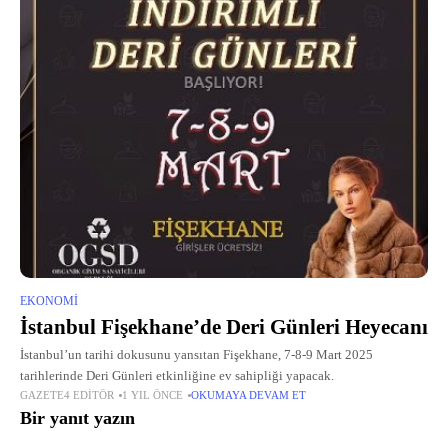
EKONOMI
İstanbul Fişekhane’de Deri Günleri Heyecanı
İstanbul’un tarihi dokusunu yansıtan Fişekhane, 7-8-9 Mart 2025
tarihlerinde Deri Günleri etkinliğine ev sahipliği yapacak.
GAZETE4 EDITÖR
1 YIL ÖNCE
OKUMAYA DEVAM ET
Bir yanıt yazın