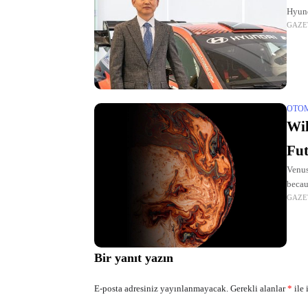
Hyund
GAZE
OTO
Wil
Fu
Venus
becau
GAZE
Mars
Bir yanıt yazın
E-posta adresiniz yayınlanmayacak.
Gerekli alanlar
*
ile 