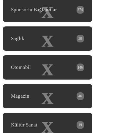
x
Sponsorlu Bağlantılar
374
x
Sağlık
20
x
Otomobil
146
x
Magazin
46
x
Kültür Sanat
19