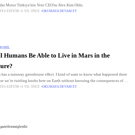
ai Motor Türkiye'nin Yeni CEO'su Alex Kim Oldu.
TE4 EDITÖR
1 YIL ÖNCE
OKUMAYA DEVAM ET
MOBIL
l Humans Be Able to Live in Mars in the
ture?
 has a runaway greenhouse effect. I kind of want to know what happened there
se we’re twirling knobs here on Earth without knowing the consequences of it.
TE4 EDITÖR
3 YIL ÖNCE
OKUMAYA DEVAM ET
 once
işaretlenmişlerdir