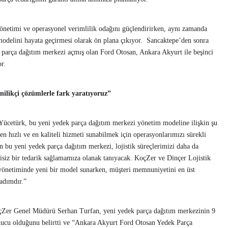
 yönetimi ve operasyonel verimlilik odağını güçlendirirken, aynı zamanda
modelini hayata geçirmesi olarak ön plana çıkıyor. Sancaktepe’den sonra
 parça dağıtım merkezi açmış olan Ford Otosan, Ankara Akyurt ile beşinci
r.
nilikçi çözümlerle fark yaratıyoruz”
Yücetürk, bu yeni yedek parça dağıtım merkezi yönetim modeline ilişkin şu
 hızlı ve en kaliteli hizmeti sunabilmek için operasyonlarımızı sürekli
an bu yeni yedek parça dağıtım merkezi, lojistik süreçlerimizi daha da
tisiz bir tedarik sağlamamıza olanak tanıyacak. KoçZer ve Dinçer Lojistik
tik yönetiminde yeni bir model sunarken, müşteri memnuniyetini en üst
r adımdır.”
oçZer Genel Müdürü Serhan Turfan, yeni yedek parça dağıtım merkezinin 9
sonucu olduğunu belirtti ve “Ankara Akyurt Ford Otosan Yedek Parça