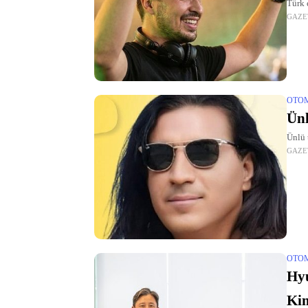
Türk 
GAZE
OTO
Ünl
Ünlü 
GAZE
OTO
Hyu
Ki