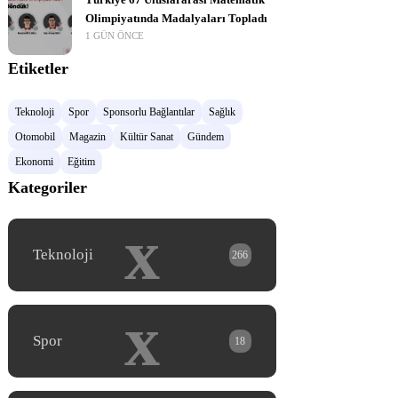
Türkiye 67 Uluslararası Matematik
Olimpiyatında Madalyaları Topladı
1 GÜN ÖNCE
Etiketler
Teknoloji
Spor
Sponsorlu Bağlantılar
Sağlık
Otomobil
Magazin
Kültür Sanat
Gündem
Ekonomi
Eğitim
Kategoriler
x
Teknoloji
266
x
Spor
18