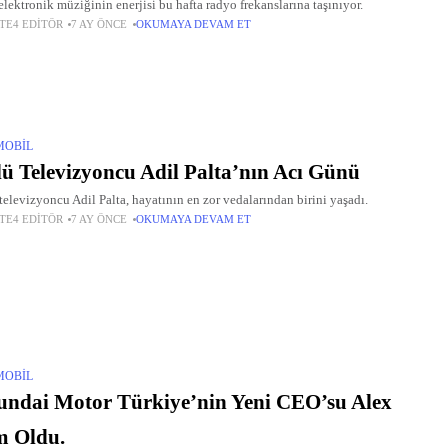
elektronik müziğinin enerjisi bu hafta radyo frekanslarına taşınıyor.
TE4 EDITÖR
7 AY ÖNCE
OKUMAYA DEVAM ET
MOBIL
ü Televizyoncu Adil Palta’nın Acı Günü
televizyoncu Adil Palta, hayatının en zor vedalarından birini yaşadı.
TE4 EDITÖR
7 AY ÖNCE
OKUMAYA DEVAM ET
MOBIL
ndai Motor Türkiye’nin Yeni CEO’su Alex
m Oldu.