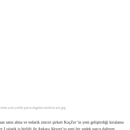
urtta-yeni-yedek-parca-dagitim-merkezi-acti.jpg
 satın alma ve tedarik zinciri şirketi KoçZer’in yeni geliştirdiği kiralama
 Lojistik iş birliği ile Ankara Akyurt’ta yeni bir yedek parça dağıtım