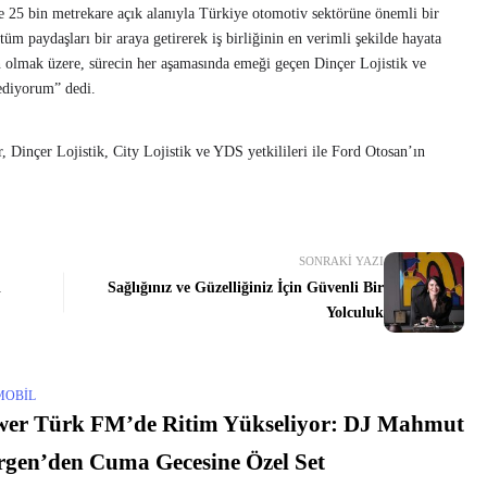
e 25 bin metrekare açık alanıyla Türkiye otomotiv sektörüne önemli bir
üm paydaşları bir araya getirerek iş birliğinin en verimli şekilde hayata
n olmak üzere, sürecin her aşamasında emeği geçen Dinçer Lojistik ve
ediyorum” dedi.
 Dinçer Lojistik, City Lojistik ve YDS yetkilileri ile Ford Otosan’ın
SONRAKI YAZI
i
Sağlığınız ve Güzelliğiniz İçin Güvenli Bir
Yolculuk
MOBIL
wer Türk FM’de Ritim Yükseliyor: DJ Mahmut
gen’den Cuma Gecesine Özel Set