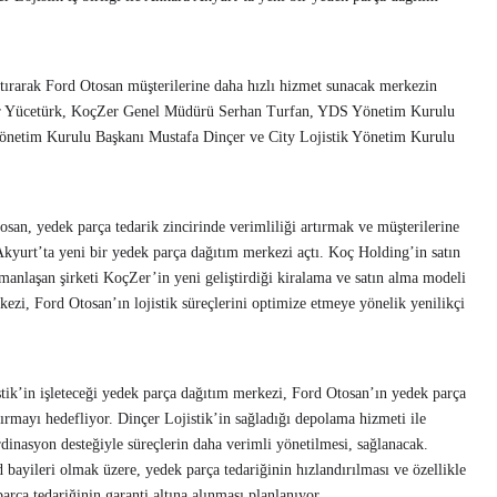
artırarak Ford Otosan müşterilerine daha hızlı hizmet sunacak merkezin
gür Yücetürk, KoçZer Genel Müdürü Serhan Turfan, YDS Yönetim Kurulu
Yönetim Kurulu Başkanı Mustafa Dinçer ve City Lojistik Yönetim Kurulu
osan, yedek parça tedarik zincirinde verimliliği artırmak ve müşterilerine
kyurt’ta yeni bir yedek parça dağıtım merkezi açtı. Koç Holding’in satın
manlaşan şirketi KoçZer’in yeni geliştirdiği kiralama ve satın alma modeli
kezi, Ford Otosan’ın lojistik süreçlerini optimize etmeye yönelik yenilikçi
tik’in işleteceği yedek parça dağıtım merkezi, Ford Otosan’ın yedek parça
tırmayı hedefliyor. Dinçer Lojistik’in sağladığı depolama hizmeti ile
ordinasyon desteğiyle süreçlerin daha verimli yönetilmesi, sağlanacak.
 bayileri olmak üzere, yedek parça tedariğinin hızlandırılması ve özellikle
arça tedariğinin garanti altına alınması planlanıyor.