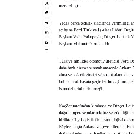
merkezi açtı.
Yedek parça tedarik zincirinde verimliliği 
açılışına Ford Türkiye İş Alanı Lideri Öz
Başkanı Vedat Yakupoğlu, Dinçer Lojistik 
Başkanı Mahmut Duru katıldı.
Türkiye’nin lider otomotiv üreticisi Ford Ot
daha hızlı hizmet sunmak amacıyla Ankara A
alma ve tedarik zinciri yönetimi alanında uz
kullanılarak hayata geçirilen bu dağıtım mer
iş modellerinin bir örneği.
KoçZer tarafından kiralanan ve Dinçer Lojis
dağıtım operasyonlarında hız ve etkinliği ar
birlikte City Lojistik firmasının lojistik ko
Böylece başta Ankara ve çevre illerdeki Ford
doğu bölgelerindeki bayilere 24 saat içinde p