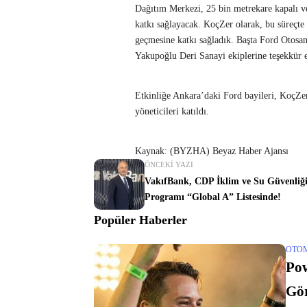
Dağıtım Merkezi, 25 bin metrekare kapalı v
katkı sağlayacak. KoçZer olarak, bu süreçte t
geçmesine katkı sağladık. Başta Ford Otosa
Yakupoğlu Deri Sanayi ekiplerine teşekkür 
Etkinliğe Ankara’daki Ford bayileri, KoçZer,
yöneticileri katıldı.
Kaynak: (BYZHA) Beyaz Haber Ajansı
ÖNCEKI YAZI
VakıfBank, CDP İklim ve Su Güvenliğ
Programı “Global A” Listesinde!
Popüler Haberler
OTO
Po
Gör