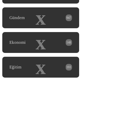
x
Gündem
947
x
Ekonomi
148
x
Eğitim
193