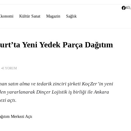
43
Ekonomi
Kültür Sanat
Magazin
Sağlık
rt’ta Yeni Yedek Parça Dağıtım
0 YORUM
n satın alma ve tedarik zinciri şirketi KoçZer’in yeni
en yararlanarak Dinçer Lojistik iş birliği ile Ankara
zi açtı.