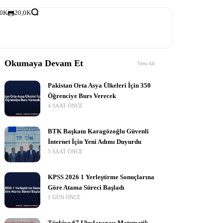
,0K
20,0K
Okumaya Devam Et
View All
Pakistan Orta Asya Ülkeleri İçin 350
Öğrenciye Burs Verecek
4 SAAT ÖNCE
BTK Başkanı Karagözoğlu Güvenli
İnternet İçin Yeni Adımı Duyurdu
5 SAAT ÖNCE
KPSS 2026 1 Yerleştirme Sonuçlarına
Göre Atama Süreci Başladı
1 GÜN ÖNCE