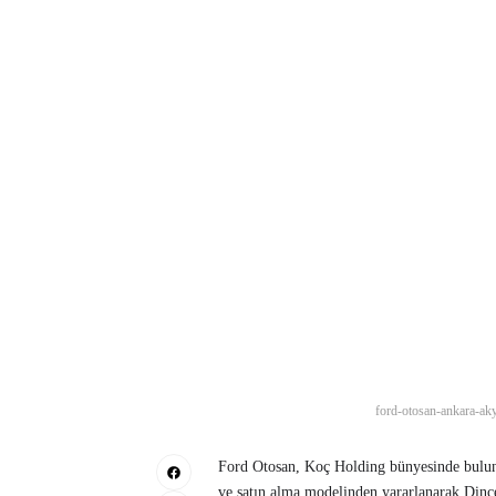
ford-otosan-ankara-aky
Ford Otosan, Koç Holding bünyesinde bulunan
ve satın alma modelinden yararlanarak Dinçer