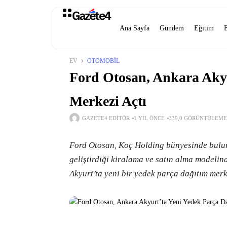
Ana Sayfa
Gündem
Eğitim
EV
OTOMOBIL
Ford Otosan, Ankara Akyu
Merkezi Açtı
GAZETE4 EDITÖR
1 YIL ÖNCE
339,0 GÖRÜNTÜLEME
Ford Otosan, Koç Holding bünyesinde buluna
geliştirdiği kiralama ve satın alma modelind
Akyurt’ta yeni bir yedek parça dağıtım merke