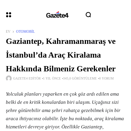
EV
OTOMOBIL
Gaziantep, Kahramanmaraş ve
İstanbul’da Araç Kiralama
Hakkında Bilmeniz Gerekenler
GAZETE4 EDITÖR
1 YIL ÖNCE
345,0 GÖRÜNTÜLEME
0 YORUM
Yolculuk planları yaparken en çok göz ardı edilen ama
belki de en kritik konulardan biri ulaşım. Uçağınız sizi
şehre götürebilir ama şehri rahatça gezebilmek için bir
araca ihtiyacınız olabilir. İşte bu noktada, araç kiralama
hizmetleri devreye giriyor. Özellikle Gaziantep,