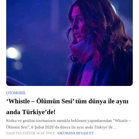
OTOMOBIL
‘Whistle – Ölümün Sesi’ tüm dünya ile aynı
anda Türkiye’de!
Korku ve gerilim sinemasının merakla beklenen yapımlarından “Whistle –
Ölümün Sesi”, 6 Şubat 2026’da dünya ile aynı anda Türkiye’de
GAZETE4 EDITÖR
6 AY ÖNCE
OKUMAYA DEVAM ET
sinemaseverlerle buluşuyor.