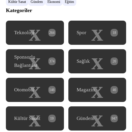
Kültür Sanat
Gündem
Ekonomi
Eğitim
Kategoriler
x
x
Teknoloji
Spor
264
18
x
x
Sponsorlu
Sağlık
374
20
Bağlantılar
x
x
Otomobil
Magazin
146
46
x
x
Kültür Sanat
Gündem
19
947