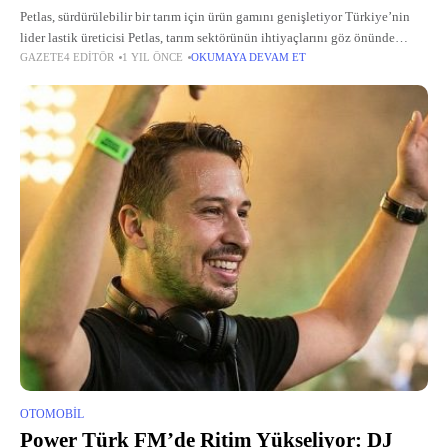
Petlas, sürdürülebilir bir tarım için ürün gamını genişletiyor Türkiye’nin
lider lastik üreticisi Petlas, tarım sektörünün ihtiyaçlarını göz önünde
GAZETE4 EDITÖR
1 YIL ÖNCE
OKUMAYA DEVAM ET
bulundurarak çevre dostu ürün gamını genişletiyor.
OTOMOBIL
Power Türk FM’de Ritim Yükseliyor: DJ