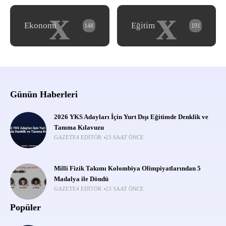
x
x
Ekonomi
Eğitim
148
191
Günün Haberleri
2026 YKS Adayları İçin Yurt Dışı Eğitimde Denklik ve
Tanıma Kılavuzu
GAZETE4 EDITÖR
23 SAAT ÖNCE
Milli Fizik Takımı Kolombiya Olimpiyatlarından 5
Madalya ile Döndü
GAZETE4 EDITÖR
23 SAAT ÖNCE
Popüler