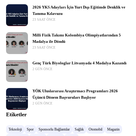
2026 YKS Adayları İçin Yurt Dışı Eğitimde Denklik ve
Tanıma Kılavuzu
23 SAAT ÖNCE
Milli Fizik Takımı Kolombiya Olimpiyatlarından 5
Madalya ile Döndü
23 SAAT ÖNCE
Genç Türk Biyologlar Litvanyada 4 Madalya Kazandı
2 GÜN ÖNCE
YÖK Uluslararası Araştırmacı Programları 2026
Üçüncü Dönem Başvuruları Başlıyor
2 GÜN ÖNCE
Etiketler
Teknoloji
Spor
Sponsorlu Bağlantılar
Sağlık
Otomobil
Magazin