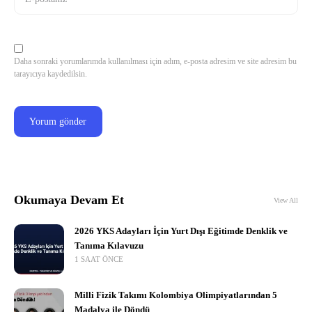
Daha sonraki yorumlarımda kullanılması için adım, e-posta adresim ve site adresim bu
tarayıcıya kaydedilsin.
Okumaya Devam Et
View All
2026 YKS Adayları İçin Yurt Dışı Eğitimde Denklik ve
Tanıma Kılavuzu
1 SAAT ÖNCE
Milli Fizik Takımı Kolombiya Olimpiyatlarından 5
Madalya ile Döndü