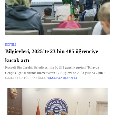
EĞITIM
Bilgievleri, 2025’te 23 bin 485 öğrenciye
kucak açtı
Kocaeli Büyükşehir Belediyesi’nin ödüllü gençlik projesi “Kılavuz
Gençlik” çatısı altında hizmet veren 17 Bilgievi’ne 2025 yılında 7 bin 394
GAZETE4 EDITÖR
7 AY ÖNCE
OKUMAYA DEVAM ET
öğrenci yeni kayıt yaptırdı.