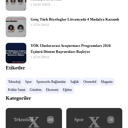
2 SAAT ÖNCE
Genç Türk Biyologlar Litvanyada 4 Madalya Kazandı
1 GÜN ÖNCE
YÖK Uluslararası Araştırmacı Programları 2026
Üçüncü Dönem Başvuruları Başlıyor
1 GÜN ÖNCE
Etiketler
Teknoloji
Spor
Sponsorlu Bağlantılar
Sağlık
Otomobil
Magazin
Kültür Sanat
Gündem
Ekonomi
Eğitim
Kategoriler
x
x
Teknoloji
Spor
264
18