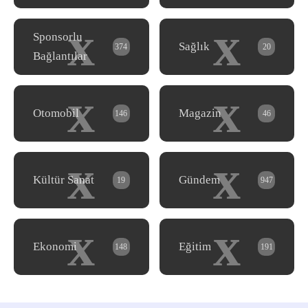
x
x
Sponsorlu
Sağlık
374
20
Bağlantılar
x
x
Otomobil
Magazin
146
46
x
x
Kültür Sanat
Gündem
19
947
x
x
Ekonomi
Eğitim
148
191