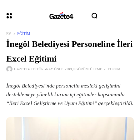
EV
EĞITIM
İnegöl Belediyesi Personeline İleri
Excel Eğitimi
GAZETE4 EDITÖR
6 AY ÖNCE
189,0 GÖRÜNTÜLEME
0 YORUM
İnegöl Belediyesi’nde personelin mesleki gelişimini
desteklemeye yönelik kurum içi eğitimler kapsamında
“İleri Excel Geliştirme ve Uyum Eğitimi” gerçekleştirildi.