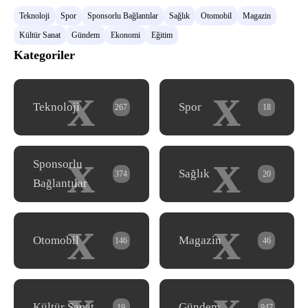
Teknoloji
Spor
Sponsorlu Bağlantılar
Sağlık
Otomobil
Magazin
Kültür Sanat
Gündem
Ekonomi
Eğitim
Kategoriler
x
x
Teknoloji
Spor
267
18
x
x
Sponsorlu
Sağlık
374
20
Bağlantılar
x
x
Otomobil
Magazin
146
46
x
x
Kültür Sanat
Gündem
19
947