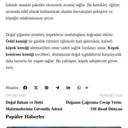
halinde sunulan paketler ekonomik avantaj sağlar. Bu kemikler, eğitim
sırasında ödül olarak kullanılarak olumlu davranışları pekiştirir ve
köpeğin odaklanmasını artırır.
Doğal çiğneme ürünleri, köpeklerin mutluluğunu doğrudan etkiler.
Ödül kemiği
ile günlük rutinleri eğlenceli hale getirirken, kaliteli
köpek kemiği
alternatifleri uzun vadeli sağlık faydaları sunar.
Köpek
kemirme kemiği
tercihleri, dostunuzun doğal içgüdülerini karşılayarak
daha huzurlu bir yaşam sağlar. Bu yaklaşım, köpek sahiplerine güven
verir.
Hisseler:
ÖNCEKI YAZI
SONRAKI YAZI
Doğal Bakım ve Hobi
Doğanın Çağrısına Cevap Verin:
Malzemelerinin Güvenilir Adresi
Off-Road Dünyası
Popüler Haberler