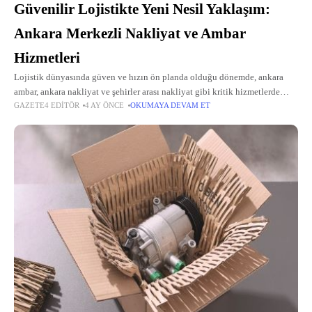
Güvenilir Lojistikte Yeni Nesil Yaklaşım:
Ankara Merkezli Nakliyat ve Ambar
Hizmetleri
Lojistik dünyasında güven ve hızın ön planda olduğu dönemde, ankara
ambar, ankara nakliyat ve şehirler arası nakliyat gibi kritik hizmetlerde
GAZETE4 EDITÖR
4 AY ÖNCE
OKUMAYA DEVAM ET
uzmanlaşmış firmalar büyük talep görüyor. Ankara merkezli olarak
2016’dan beri