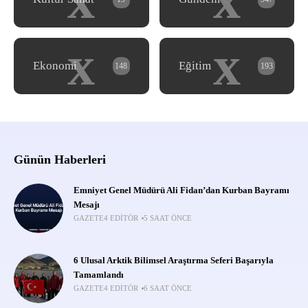
x
x
Ekonomi
Eğitim
148
193
Günün Haberleri
Emniyet Genel Müdürü Ali Fidan’dan Kurban Bayramı
Mesajı
GAZETE4 EDITÖR
5 SAAT ÖNCE
6 Ulusal Arktik Bilimsel Araştırma Seferi Başarıyla
Tamamlandı
GAZETE4 EDITÖR
6 SAAT ÖNCE