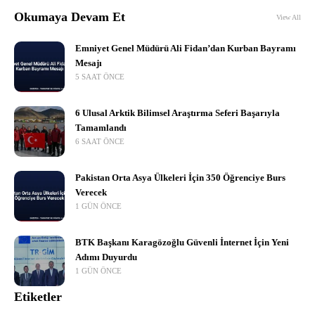
Okumaya Devam Et
View All
Emniyet Genel Müdürü Ali Fidan’dan Kurban Bayramı
Mesajı
5 SAAT ÖNCE
6 Ulusal Arktik Bilimsel Araştırma Seferi Başarıyla
Tamamlandı
6 SAAT ÖNCE
Pakistan Orta Asya Ülkeleri İçin 350 Öğrenciye Burs
Verecek
1 GÜN ÖNCE
BTK Başkanı Karagözoğlu Güvenli İnternet İçin Yeni
Adımı Duyurdu
1 GÜN ÖNCE
Etiketler