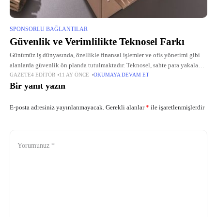
SPONSORLU BAĞLANTILAR
Güvenlik ve Verimlilikte Teknosel Farkı
Günümüz iş dünyasında, özellikle finansal işlemler ve ofis yönetimi gibi
alanlarda güvenlik ön planda tutulmaktadır. Teknosel, sahte para yakalama
GAZETE4 EDITÖR
11 AY ÖNCE
OKUMAYA DEVAM ET
ve para sayma sistemleri gibi yenilikçi çözümleriyle tanınan bir marka
Bir yanıt yazın
olarak,
E-posta adresiniz yayınlanmayacak.
Gerekli alanlar
*
ile işaretlenmişlerdir