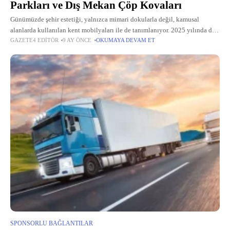
Parkları ve Dış Mekan Çöp Kovaları
Günümüzde şehir estetiği, yalnızca mimari dokularla değil, kamusal
alanlarda kullanılan kent mobilyaları ile de tanımlanıyor. 2025 yılında dış
GAZETE4 EDITÖR
9 AY ÖNCE
OKUMAYA DEVAM ET
mekân tasarımlarında öne çıkan yeni anlayış, doğayla uyumlu, dayanıklı
ve modern çözümler
SPONSORLU BAĞLANTILAR