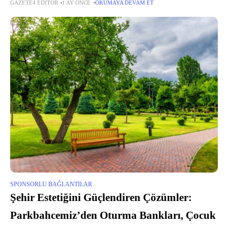
GAZETE4 EDITÖR
1 AY ÖNCE
OKUMAYA DEVAM ET
hizmetlerdir. Bu anahtar teknolojiler, veri barındırma, e-posta yönetimi ve
uzaktan
SPONSORLU BAĞLANTILAR
Şehir Estetiğini Güçlendiren Çözümler:
Parkbahcemiz’den Oturma Bankları, Çocuk