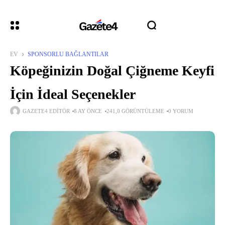
EV
SPONSORLU BAĞLANTILAR
Köpeğinizin Doğal Çiğneme Keyfi
İçin İdeal Seçenekler
GAZETE4 EDITÖR
8 AY ÖNCE
241,0 GÖRÜNTÜLEME
0 YORUM