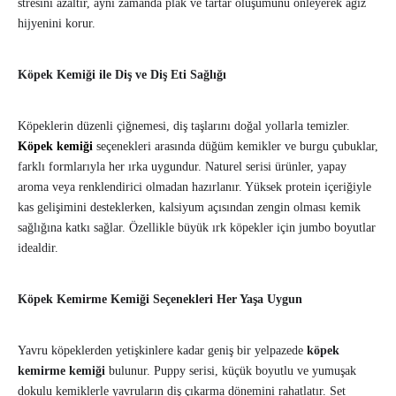
stresini azaltır, aynı zamanda plak ve tartar oluşumunu önleyerek ağız
hijyenini korur.
Köpek Kemiği ile Diş ve Diş Eti Sağlığı
Köpeklerin düzenli çiğnemesi, diş taşlarını doğal yollarla temizler.
Köpek kemiği
seçenekleri arasında düğüm kemikler ve burgu çubuklar,
farklı formlarıyla her ırka uygundur. Naturel serisi ürünler, yapay
aroma veya renklendirici olmadan hazırlanır. Yüksek protein içeriğiyle
kas gelişimini desteklerken, kalsiyum açısından zengin olması kemik
sağlığına katkı sağlar. Özellikle büyük ırk köpekler için jumbo boyutlar
idealdir.
Köpek Kemirme Kemiği Seçenekleri Her Yaşa Uygun
Yavru köpeklerden yetişkinlere kadar geniş bir yelpazede
köpek
kemirme kemiği
bulunur. Puppy serisi, küçük boyutlu ve yumuşak
dokulu kemiklerle yavruların diş çıkarma dönemini rahatlatır. Set