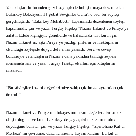
Vatandaşları birbirinden güzel söyleşilerle buluşturmaya devam eden
Bakırköy Belediyesi, 14 Şubat Sevgililer Günü’ne özel bir söyleşi
gerçekleştirdi. “Bakırköy Muhabbeti” kapsamında düzenlenen söyleşi
kapsamında, şair ve yazar Turgay Fişekçi “Nâzım Hikmet ve Piraye”yi
anlattı. Edebi kişiliğiyle gönüllerde ve hafızalarda taht kuran şair
Nâzım Hikmet’in, aşkı Piraye’ye yazdığı şiirlerin ve mektupların
okunduğu söyleşide duygu dolu anlar yaşandı. Soru ve cevap
bölümüyle vatandaşların Nâzım’ı daha yakından tanıdığı söyleşi
sonrasında şair ve yazar Turgay Fişekçi okurları için kitaplarını
imzaladı.
“Bu söyleşiler insani değerlerimize sahip çıkılması açısından çok
önemli”
Nâzım Hikmet ve Piraye’nin hikayesinin insani değerlere bir örnek
oluşturduğunu ve bunu Bakırköy’de paylaşabilmekten mutluluk
duyduğunu belirten şair ve yazar Turgay Fişekçi, “İspirtohane Kültür
Merkezi’nin çevresine, düzenlenmesine hayran kaldım. Bu kültür