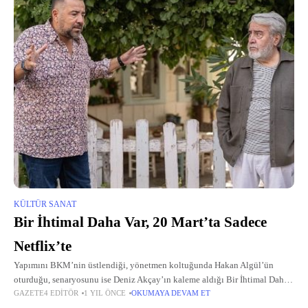
KÜLTÜR SANAT
Bir İhtimal Daha Var, 20 Mart’ta Sadece
Netflix’te
Yapımını BKM’nin üstlendiği, yönetmen koltuğunda Hakan Algül’ün
oturduğu, senaryosunu ise Deniz Akçay’ın kaleme aldığı Bir İhtimal Daha
GAZETE4 EDITÖR
1 YIL ÖNCE
OKUMAYA DEVAM ET
Var, izleyicileri trajikomik ve eğlenceli bir maceraya davet ediyor.