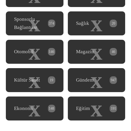
x
x
Sponsorlu
Sağlık
374
20
Bağlantılar
x
x
Otomobil
Magazin
146
46
x
x
Kültür Sanat
Gündem
19
947
x
x
Ekonomi
Eğitim
148
191