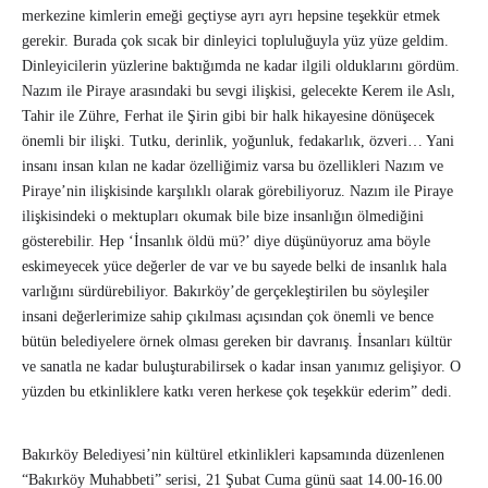
merkezine kimlerin emeği geçtiyse ayrı ayrı hepsine teşekkür etmek
gerekir. Burada çok sıcak bir dinleyici topluluğuyla yüz yüze geldim.
Dinleyicilerin yüzlerine baktığımda ne kadar ilgili olduklarını gördüm.
Nazım ile Piraye arasındaki bu sevgi ilişkisi, gelecekte Kerem ile Aslı,
Tahir ile Zühre, Ferhat ile Şirin gibi bir halk hikayesine dönüşecek
önemli bir ilişki. Tutku, derinlik, yoğunluk, fedakarlık, özveri… Yani
insanı insan kılan ne kadar özelliğimiz varsa bu özellikleri Nazım ve
Piraye’nin ilişkisinde karşılıklı olarak görebiliyoruz. Nazım ile Piraye
ilişkisindeki o mektupları okumak bile bize insanlığın ölmediğini
gösterebilir. Hep ‘İnsanlık öldü mü?’ diye düşünüyoruz ama böyle
eskimeyecek yüce değerler de var ve bu sayede belki de insanlık hala
varlığını sürdürebiliyor. Bakırköy’de gerçekleştirilen bu söyleşiler
insani değerlerimize sahip çıkılması açısından çok önemli ve bence
bütün belediyelere örnek olması gereken bir davranış. İnsanları kültür
ve sanatla ne kadar buluşturabilirsek o kadar insan yanımız gelişiyor. O
yüzden bu etkinliklere katkı veren herkese çok teşekkür ederim” dedi.
Bakırköy Belediyesi’nin kültürel etkinlikleri kapsamında düzenlenen
“Bakırköy Muhabbeti” serisi, 21 Şubat Cuma günü saat 14.00-16.00