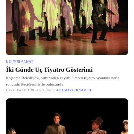
KÜLTÜR SANAT
İki Günde Üç Tiyatro Gösterimi
Keçiören Belediyesi, birbirinden keyifli 3 farklı tiyatro oyununu hafta
sonunda Keçiörenlilerle buluşturdu.
GAZETE4 EDITÖR
1 YIL ÖNCE
OKUMAYA DEVAM ET