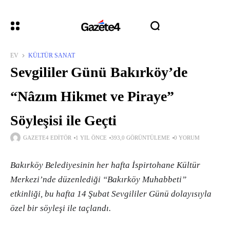
EV
KÜLTÜR SANAT
Sevgililer Günü Bakırköy’de
“Nâzım Hikmet ve Piraye”
Söyleşisi ile Geçti
GAZETE4 EDITÖR
1 YIL ÖNCE
393,0 GÖRÜNTÜLEME
0 YORUM
Bakırköy Belediyesinin her hafta İspirtohane Kültür
Merkezi’nde düzenlediği “Bakırköy Muhabbeti”
etkinliği, bu hafta 14 Şubat Sevgililer Günü dolayısıyla
özel bir söyleşi ile taçlandı.