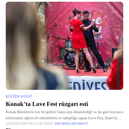
KÜLTÜR SANAT
Konak’ta Love Fest rüzgarı esti
Konak Belediyesi’nin Sevgililer Günü için düzenlediği ve iki gün boyunca
birbirinden eğlenceli etkinliklere ev sahipliği yapan Love Fest, İzmir’in
GAZETE4 EDITÖR
1 YIL ÖNCE
OKUMAYA DEVAM ET
kalbi Konak’ı aşkın, müziğin ve dansın büyüsüyle renklendirdi.