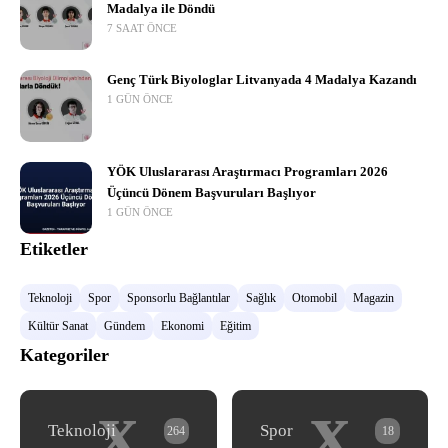
Madalya ile Döndü
7 SAAT ÖNCE
Genç Türk Biyologlar Litvanyada 4 Madalya Kazandı
1 GÜN ÖNCE
YÖK Uluslararası Araştırmacı Programları 2026
Üçüncü Dönem Başvuruları Başlıyor
1 GÜN ÖNCE
Etiketler
Teknoloji
Spor
Sponsorlu Bağlantılar
Sağlık
Otomobil
Magazin
Kültür Sanat
Gündem
Ekonomi
Eğitim
Kategoriler
x
x
Teknoloji
Spor
264
18