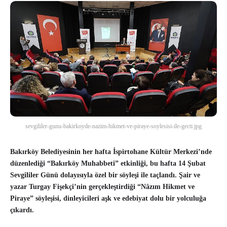
sevgililer-gunu-bakirkoyde-nazim-hikmet-ve-piraye-soylesisi-ile-gecti.jpg
Bakırköy Belediyesinin her hafta İspirtohane Kültür Merkezi’nde
düzenlediği “Bakırköy Muhabbeti” etkinliği, bu hafta 14 Şubat
Sevgililer Günü dolayısıyla özel bir söyleşi ile taçlandı. Şair ve
yazar Turgay Fişekçi’nin gerçekleştirdiği “Nâzım Hikmet ve
Piraye” söyleşisi, dinleyicileri aşk ve edebiyat dolu bir yolculuğa
çıkardı.